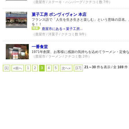
（鹿屋市 / ステーキ・ハンバーグ / クチコミ数 7件）
菓子工房 ボンヴィヴォン 本店
フランス語で「人生を生き生きと楽しむ」という意味の店名。
を！！
鹿屋市にある＜菓子工房...
（鹿屋市 / 洋菓子 / クチコミ数 9件）
一番食堂
1971年創業、お客様に感謝の気持ちを込めてラーメン・定食
（鹿屋市 / ラーメン / クチコミ数 2件）
21～30
件を表示 / 全
169
件
[1]
1
2
3
4
5
[17]
«前へ
次へ»