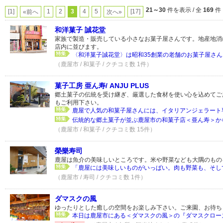
21～30
件を表示 / 全
169
件
[1]
1
2
3
4
5
[17]
«前へ
次へ»
和洋菓子 誠花堂
家族で製造・販売している小さなお菓子屋さんです。地産地消
店内に並びます。
〈和洋菓子誠花堂〉は昭和35創業の老舗のお菓子屋さん。
（鹿屋市 / 和菓子 / クチコミ数 1件）
菓子工房 亜ん寿/ ANJU PLUS
郷土菓子の伝統を受け継ぎ、厳選した食材を使い心を込めてご
もご利用下さい。
鹿屋で人気の和菓子屋さんには、イタリアンジェラート専
伝統的な郷土菓子が並ぶ鹿屋市の和菓子店＜亜ん寿＞から
（鹿屋市 / 和菓子 / クチコミ数 15件）
榮樂寿司
鹿屋は魚介の美味しいところです。米や野菜なども大隅のもの
「鹿屋には美味しいものがいっぱい。肉も野菜も、そして魚
（鹿屋市 / 寿司 / クチコミ数 1件）
ダマスクの風
ゆったりとした癒しの空間をお楽しみ下さい。ご来園、お待ち
本日は鹿屋市にある＜ダマスクの風＞の『ダマスクローズ