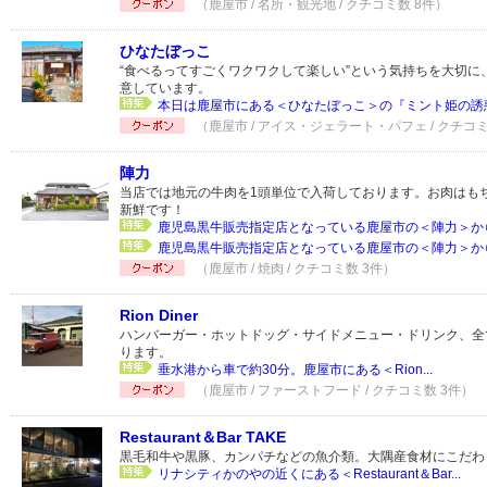
（鹿屋市 / 名所・観光地 / クチコミ数 8件）
ひなたぼっこ
“食べるってすごくワクワクして楽しい”という気持ちを大切に
意しています。
本日は鹿屋市にある＜ひなたぼっこ＞の『ミント姫の誘惑
（鹿屋市 / アイス・ジェラート・パフェ / クチコミ
陣力
当店では地元の牛肉を1頭単位で入荷しております。お肉はも
新鮮です！
鹿児島黒牛販売指定店となっている鹿屋市の＜陣力＞から
鹿児島黒牛販売指定店となっている鹿屋市の＜陣力＞から
（鹿屋市 / 焼肉 / クチコミ数 3件）
Rion Diner
ハンバーガー・ホットドッグ・サイドメニュー・ドリンク、全
ります。
垂水港から車で約30分。鹿屋市にある＜Rion...
（鹿屋市 / ファーストフード / クチコミ数 3件）
Restaurant＆Bar TAKE
黒毛和牛や黒豚、カンパチなどの魚介類。大隅産食材にこだわ
リナシティかのやの近くにある＜Restaurant＆Bar...