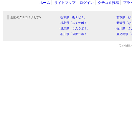
ホーム
サイトマップ
ログイン
クチコミ投稿
プラ
全国のクチコミナビ(R)
・栃木県「栃ナビ！」
・熊本県「ひ
・福島県「ふくラボ！」
・新潟県「な
・群馬県「ぐんラボ！」
・香川県「さ
・石川県「金沢ラボ！」
・鹿児島県「
(C) HitBit