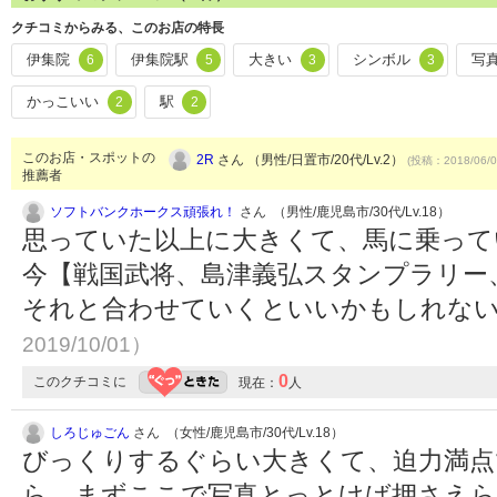
クチコミからみる、このお店の特長
伊集院
伊集院駅
大きい
シンボル
写
6
5
3
3
かっこいい
駅
2
2
このお店・スポットの
2R
さん （男性/日置市/20代/Lv.2）
(投稿：2018/06/0
推薦者
ソフトバンクホークス頑張れ！
さん （男性/鹿児島市/30代/Lv.18）
思っていた以上に大きくて、馬に乗って
今【戦国武将、島津義弘スタンプラリー
それと合わせていくといいかもしれな
2019/10/01）
0
このクチコミに
現在：
人
しろじゅごん
さん （女性/鹿児島市/30代/Lv.18）
びっくりするぐらい大きくて、迫力満点
ら、まずここで写真とっとけば押さえ