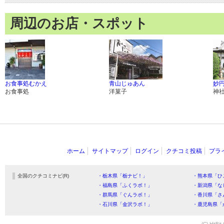
周辺のお店・スポット
お食事処むかえ
青山じゅあん
妙
お食事処
洋菓子
神
ホーム
サイトマップ
ログイン
クチコミ投稿
プラ
全国のクチコミナビ(R)
・栃木県「栃ナビ！」
・熊本県「ひ
・福島県「ふくラボ！」
・新潟県「な
・群馬県「ぐんラボ！」
・香川県「さ
・石川県「金沢ラボ！」
・鹿児島県「
(C) HitBit