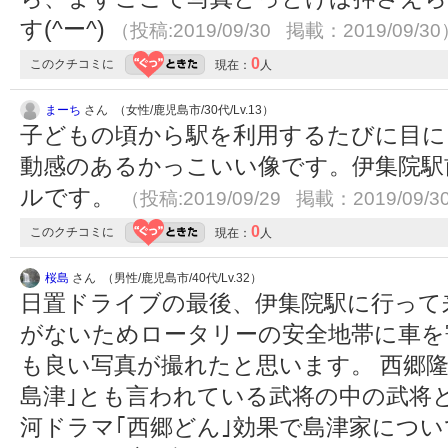
す(^ー^)
（投稿:2019/09/30 掲載：2019/09/30
0
このクチコミに
現在：
人
まーち
さん （女性/鹿児島市/30代/Lv.13）
子どもの頃から駅を利用するたびに目に
動感のあるかっこいい像です。伊集院駅
ルです。
（投稿:2019/09/29 掲載：2019/09/3
0
このクチコミに
現在：
人
桜島
さん （男性/鹿児島市/40代/Lv.32）
日置ドライブの最後、伊集院駅に行って
がないためロータリーの安全地帯に車を
も良い写真が撮れたと思います。 西郷隆
島津｣とも言われている武将の中の武将
河ドラマ｢西郷どん｣効果で島津家につ