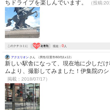
ちドライブを楽しんでいます。
（投稿:201
0
このクチコミに
現在：
人
アクエリオン
さん （男性/日置市/60代/Lv.12）
新しい駅舎になって、現在地に少しだけ
ムより、撮影してみました！伊集院の
掲載：2018/07/17）