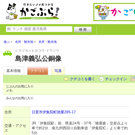
遊ぶ
名所・観光地
名所・観光地
シマヅヨシヒロコウ ドウゾウ
島津義弘公銅像
基本情報
クチコミ
写真
クチコミを書く
チェックイン
じぶんのお気に入り:
メモ:
みんなのお気に入り:
住所
日置市伊集院町徳重285-17
JR「伊集院駅」前、県道24号・37号「猪鹿倉」交差点より
交通・アクセ
車で約2分、南九州西回り自動車道「伊集院IC」より車で約
ス
5分