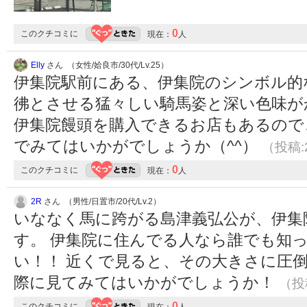
0
このクチコミに
現在：
人
Elly
さん （女性/姶良市/30代/Lv.25）
伊集院駅前にある、伊集院のシンボル的
彿とさせる猛々しい騎馬姿と深い色味が
伊集院饅頭を購入できるお店もあるので
でみてはいかがでしょうか（^^）
（投稿:2
0
このクチコミに
現在：
人
2R
さん （男性/日置市/20代/Lv.2）
いななく馬に跨がる島津義弘公が、伊集
す。 伊集院に住んでる人なら誰でも知
い！！ 近くで見ると、その大きさに圧倒
際に見てみてはいかがでしょうか！
（投稿
0
このクチコミに