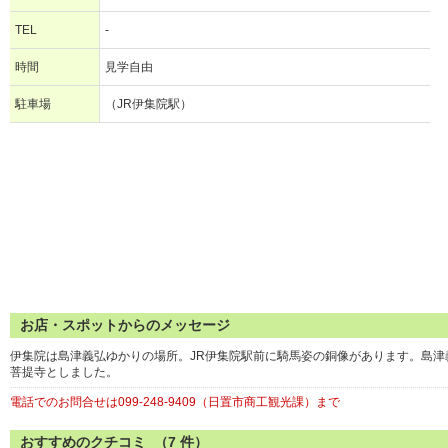
TEL
-
時間
見学自由
駐車場
（JR伊集院駅）
お店・スポットからのメッセージ
伊集院は島津義弘ゆかりの場所。JR伊集院駅前に騎馬姿の銅像があります。島
菩提寺としました。
電話でのお問合せは099-248-9409（日置市商工観光課）まで
おすすめのクチコミ （
7
件）