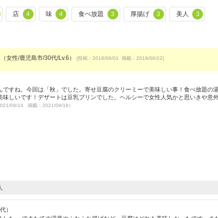
店
味
食べ放題
厚揚げ
美人
4
4
3
3
3
（女性/鹿児島市/30代/Lv.6）
(投稿：2018/06/01 掲載：2018/06/22)
んですね。今回は「秋」でした。寄せ豆腐のクリーミーで美味しい事！食べ放題の
美味しいです！デザートは豆乳プリンでした。ヘルシーで女性人気かと思いきや意
021/09/14 掲載：2021/09/18）
人
0代）