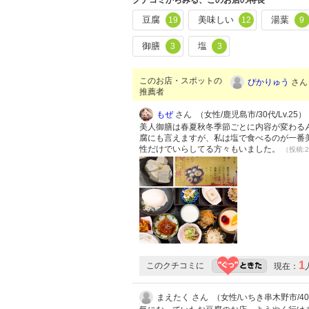
クチコミからみる、このお店の特長
豆腐
美味しい
湯葉
19
12
9
御膳
塩
3
3
このお店・スポットの
ぴかりゅう
さん 
推薦者
もぜ
さん （女性/鹿児島市/30代/Lv.25）
美人御膳は春夏秋冬季節ごとに内容が変わる
腐にも言えますが、私は塩で食べるのが一番
性だけでいらしてる方々もいました。
（投稿:2
1
このクチコミに
現在：
まえたく さん （女性/いちき串木野市/4