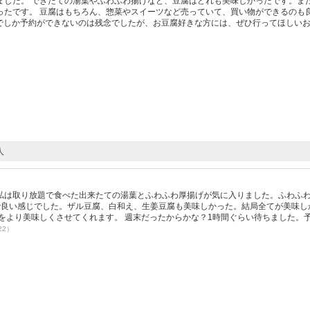
ました。 できたての湯葉やふわふわ揚げなど、豆腐はどれも美味しかったです。ま
ったです。 豆腐はもちろん、惣菜やスイーツなど売っていて、買い物ができるのも
2時までしか予約ができないのは残念でしたが、お豆腐好きな方には、ぜひ行ってほしい
人
）
私は取り放題で食べた出来たての湯葉とふわふわ厚揚げが気に入りました。ふわふ
で良い感じでした。ザル豆腐、白和え、生姜豆腐も美味しかった。結局全てが美味し
をより美味しくさせてくれます。 週末だったからかな？1時間ぐらい待ちました。
22）