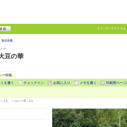
ようこそ！
ゲスト
さん
食品全般
ノハナ
 大豆の華
シー特集
コミを書く
チェックイン
お気に入り
メモを書く
印刷用ページ
チ…
1人
ヘルシー系…
1人