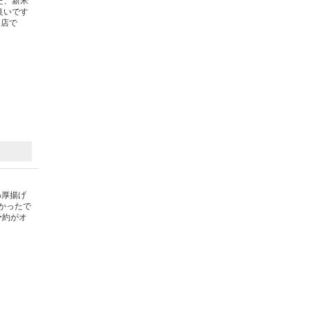
た、新米
良いです
お店で
わ厚揚げ
かったで
予約がオ