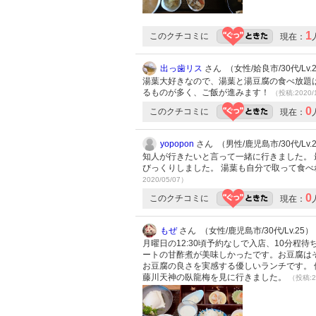
1
このクチコミに
現在：
出っ歯リス
さん （女性/姶良市/30代/Lv.
湯葉大好きなので、湯葉と湯豆腐の食べ放題
るものが多く、ご飯が進みます！
（投稿:2020/
0
このクチコミに
現在：
yopopon
さん （男性/鹿児島市/30代/Lv.
知人が行きたいと言って一緒に行きました。
びっくりしました。 湯葉も自分で取って食
2020/05/07）
0
このクチコミに
現在：
もぜ
さん （女性/鹿児島市/30代/Lv.25）
月曜日の12:30頃予約なしで入店、10分
ートの甘酢煮が美味しかったです。お豆腐は
お豆腐の良さを実感する優しいランチです。 
藤川天神の臥龍梅を見に行きました。
（投稿:2