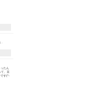
載：
まったん
って、豆
す(^-