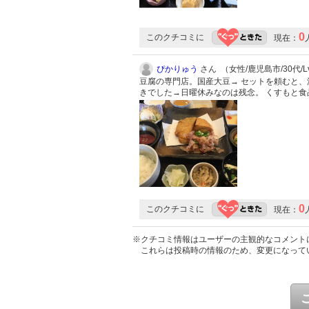
0
このクチコミに
現在：
ぴかりゅう
さん （女性/鹿児島市/30代/Lv
豆腐の専門店。国産大豆→ セットを頼むと、
きでした→日曜休みなのは残念。 くすもと
0
このクチコミに
現在：
※クチコミ情報はユーザーの主観的なコメント
これらは投稿時の情報のため、変更になって