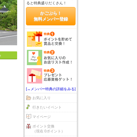
ると特典盛りだくさん！
かごぶら！
無料メンバー登録
る
[→メンバー特典の詳細をみる]
お気に入り
行きたいイベント
マイページ
ポイント交換
（現在 0ポイント）