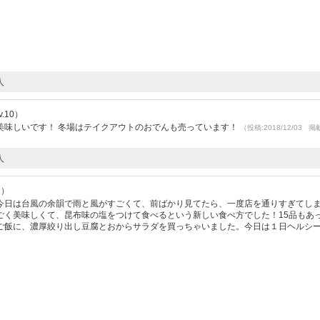
人
.10）
美味しいです！ 冬場はテイクアウトのおでんも売っています！
（投稿:2018/12/03 掲
人
2）
今日は台風の余韻で雨と風がすごくて、前ばかり見てたら、一度店を通りすぎてし
ごく美味しくて、昆布味の塩をつけて食べるという新しい食べ方でした！15品もあ
飯に、濃厚絞り出し豆腐とおからサラダを買っちゃいました。今日は１日ヘルシーで