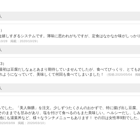
人
2）
は嬉しすぎるシステムです。薄味に思われがちですが、定食はなかなか味がしっか
10/28 掲載：2020/10/29）
人
23）
 最初は豆腐だしなぁとあまり期待していませんでしたが、食べてびっくり、とても
べれようになっていて、美味しくて何回も食べてしまいました！
（投稿:2020/05/04 掲
人
程待ちでした。「美人御膳」を注文。少しずつたくさんのおかずで、特に揚げ出し豆腐
そのままでも甘みがあり、塩を付けて食べるのもまた美味しい。ヘルシーだし、し
他にも湯葉丼など、様々なランチメニューもあります！ その日は女性率9割でした。
020/03/09 掲載：2020/03/10）