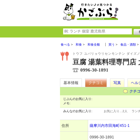
食べる
和食
和食全般
買う
食品・酒類
トウフ ユバリョウリセンモンテン ダイズ
豆腐 湯葉料理専門店
0996-30-1891
基本情報
クチコミ
写真
ヘル
クチ
じぶんのお気に入り:
メモ:
みんなのお気に入り:
お気に入り…
2人
ラン
住所
薩摩川内市田海町451-1
0996-30-1891