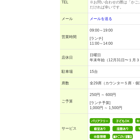
TEL
※お問い合わせの際は「かご
だければ幸いです。
メール
メールを送る
09:00～19:00
営業時間
[ランチ]
11:00～14:00
日曜日
店休日
年末年始（12月31日〜１月
駐車場
15台
席数
全29席（カウンター５席・個
250円 ～ 600円
ご予算
[ランチ予算]
1,000円 ～ 1,500円
サービス