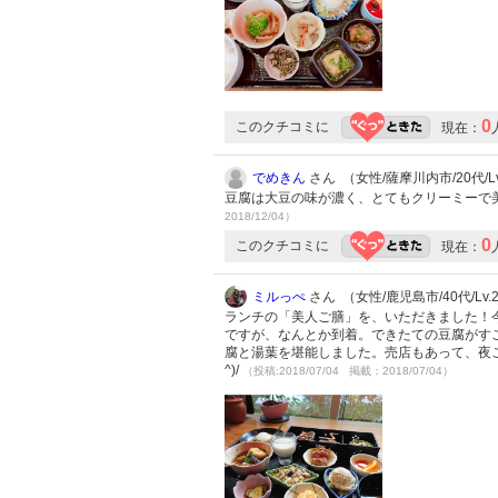
0
このクチコミに
現在：
でめきん
さん （女性/薩摩川内市/20代/Lv
豆腐は大豆の味が濃く、とてもクリーミーで
2018/12/04）
0
このクチコミに
現在：
ミルっぺ
さん （女性/鹿児島市/40代/Lv.
ランチの「美人ご膳」を、いただきました！
ですが、なんとか到着。できたての豆腐がす
腐と湯葉を堪能しました。売店もあって、夜ご
^)/
（投稿:2018/07/04 掲載：2018/07/04）