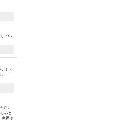
りしてい
おいしく
載：
、大豆ミ
みじみと
 食後は