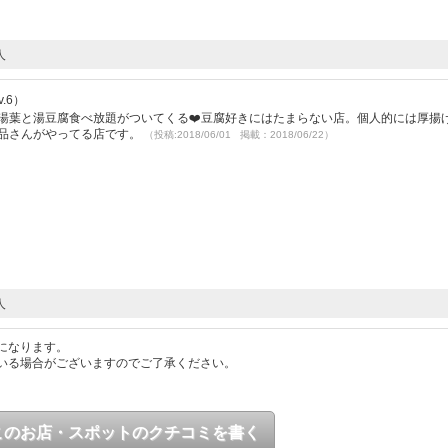
人
.6）
湯葉と湯豆腐食べ放題がついてくる❤️豆腐好きにはたまらない店。個人的には厚揚
食品さんがやってる店です。
（投稿:2018/06/01 掲載：2018/06/22）
人
になります。
いる場合がございますのでご了承ください。
このお店・スポットのクチコミを書く