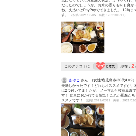
気になっていたお豆腐のお店。ようやく行け
だったのでしょうか。お米の香りも味も良か
ね。支払いはPayPayでできました。 1
す。
（投稿:2021/08/05 掲載：2021/08/11）
2
このクチコミに
現在：
あゆこ
さん （女性/鹿児島市/30代/Lv.9
美味しかったです！どれもオススメですが、
は2つ付いてましたが、ノーマルと枝豆豆腐
す！ 食卓におかれてる藻塩！これが豆腐たち
ススメです！
（投稿:2021/02/22 掲載：2021/02/