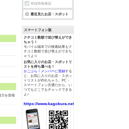
登録情報確認
最近見たお店・スポット
スマートフォン版
クチコミ数順で並び替えができ
ちゃう！
モバイル端末での検索結果もク
チコミ数順で並び替えができち
ゃうよ☆
お気に入りのお店・スポットリ
ストを持ち運べる！
かごぶら！メンバーに登録
する
と、お気に入りのお店・スポッ
トリストが作れちゃう。PC・
スマートフォン共通だから、い
つでもどこでもチェックできる
よ♪
魅力を皆様
https://www.kagobura.net/