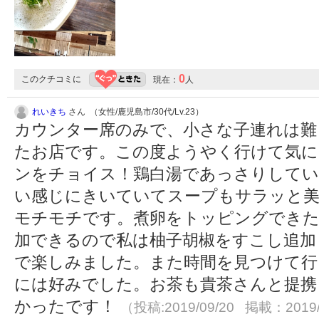
0
このクチコミに
現在：
人
れいきち
さん （女性/鹿児島市/30代/Lv.23）
カウンター席のみで、小さな子連れは難
たお店です。この度ようやく行けて気に
ンをチョイス！鶏白湯であっさりして
い感じにきいていてスープもサラッと美
モチモチです。煮卵をトッピングできた
加できるので私は柚子胡椒をすこし追加
で楽しみました。また時間を見つけて行
には好みでした。お茶も貴茶さんと提携
かったです！
（投稿:2019/09/20 掲載：2019/