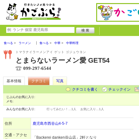
食べる
ラーメン
食べる
中華
中華料理
トマラナイラーメンアイ ゲット ゴジュウヨン
とまらないラーメン愛 GET54
099-297-6544
基本情報
クチコミ
写真
クチコミを書く
チェックイン
じぶんのお気に入り:
メモ:
みんなのお気に入り:
行ってみたい！…
1人
お気に入り…
1人
住所
鹿児島市西谷山4‐5‐7
交通・アクセ
「Backerei danken谷山店」2軒となり