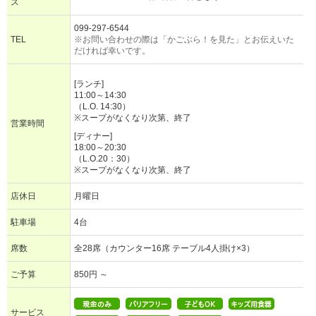
ス
099-297-6544
TEL
※お問い合わせの際は「かごぶら！を見た」とお伝えいた
だければ幸いです。
[ランチ]
11:00～14:30
（L.O. 14:30）
※スープがなくなり次第、終了
営業時間
[ディナー]
18:00～20:30
（L.O.20：30）
※スープがなくなり次第、終了
店休日
月曜日
駐車場
4台
席数
全28席（カウンター16席 テーブル4人掛け×3）
ご予算
850円 ～
サービス