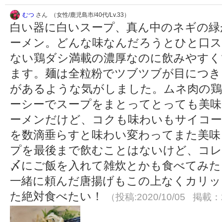
むつ
さん （女性/鹿児島市/40代/Lv.33）
白い器に白いスープ、真ん中のネギの緑
ーメン。どんな味なんだろうとひと口ス
ない鶏ダシ満載の濃厚なのに飲みやすく
ます。麺は全粒粉でツブツブが目につき
があるような気がしました。ムネ肉の
ーシーでスープをまとってとっても美味
ーメンだけど、コクも味わいもサイコー
を数滴垂らすと味わい変わってまた美味
プを最後まで飲むことはないけど、コレ
〆にご飯を入れて雑炊とかも食べてみた
一緒に頼んだ唐揚げもこの上なくカリッ
た絶対食べたい！
（投稿:2020/10/05 掲載：2