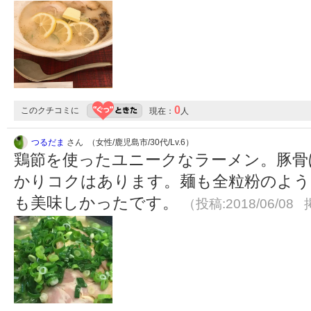
0
このクチコミに
現在：
人
つるだま
さん （女性/鹿児島市/30代/Lv.6）
鶏節を使ったユニークなラーメン。豚骨
かりコクはあります。麺も全粒粉のよう
も美味しかったです。
（投稿:2018/06/08 