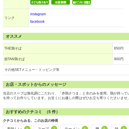
instagram
リンク
facebook
オススメ
THE鶏そば
850円
担TAN鶏そば
900円
その他SETメニュー・トッピング等
お店・スポットからのメッセージ
当店のスープは無化調にこだわり、「赤鶏さつま」と水のみを使用。鶏が持って
を持ってお作りしています。お近くにお越しの際はぜひお立ち寄りくださいませ
おすすめのクチコミ （
5
件）
クチコミからみる、このお店の特長
美味しい
スープ
ラーメン
麺
味