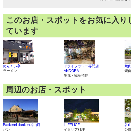
このお店・スポットをお気に入り
ています
めんくい亭
ドライフラワー専門店
焼
ラーメン
ANDORA
焼
生花・観葉植物
周辺のお店・スポット
Backerei danken谷山店
IL FELICE
谷
パン
イタリア料理
公