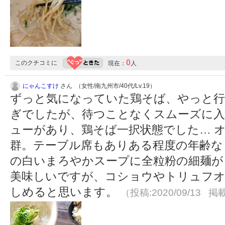
0
このクチコミに
現在：
人
にゃんこすけ
さん （女性/南九州市/40代/Lv.19）
ずっと気になっていた鶏そば、やっと行
ぎでしたが、待つことなくスムーズに入
ューがあり、鶏そば一択状態でした… 
群。テーブル席もありある程度の年齢な
の白いまろやかスープに全粒粉の細麺が
美味しいですが、コショウやトリュフオ
しめると思います。
（投稿:2020/09/13 掲載