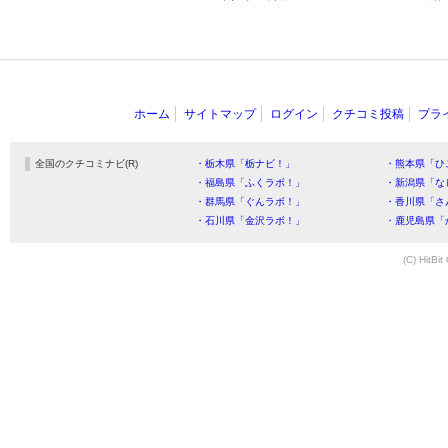
ホーム
サイトマップ
ログイン
クチコミ投稿
プラ
全国のクチコミナビ(R)
・栃木県「栃ナビ！」
・熊本県「ひ
・福島県「ふくラボ！」
・新潟県「な
・群馬県「ぐんラボ！」
・香川県「さ
・石川県「金沢ラボ！」
・鹿児島県「
(C) HitBit