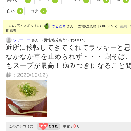
8
7
5
5
5
白い
コク
3
2
このお店・スポットの
つるだま
さん （女性/鹿児島市/30代/Lv.6）
(投稿：2
推薦者
ジャーニー
さん （男性/鹿児島市/30代/Lv.15）
近所に移転してきてくれてラッキーと思
なかなか車を止められず・・・ 鶏そば
もスープが最高！ 病みつきになること
載：2020/10/12）
0
このクチコミに
現在：
人