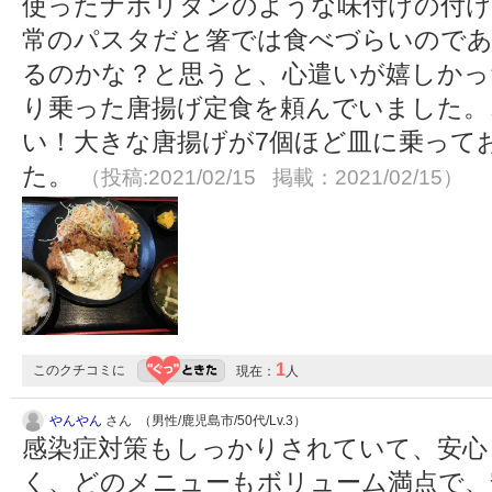
使ったナポリタンのような味付けの付け
常のパスタだと箸では食べづらいので
るのかな？と思うと、心遣いが嬉しかっ
り乗った唐揚げ定食を頼んでいました。
い！大きな唐揚げが7個ほど皿に乗って
た。
（投稿:2021/02/15 掲載：2021/02/15）
1
このクチコミに
現在：
人
やんやん
さん （男性/鹿児島市/50代/Lv.3）
感染症対策もしっかりされていて、安心
く、どのメニューもボリューム満点で、