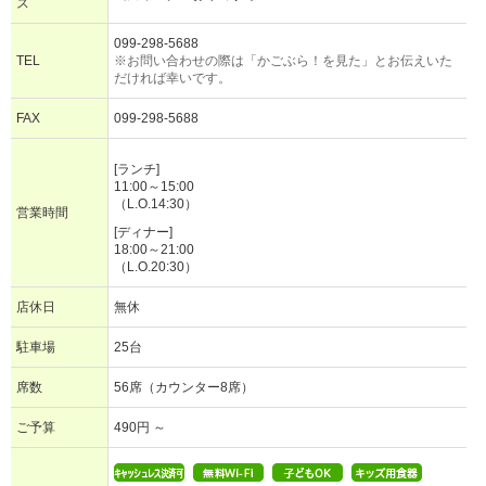
ス
099-298-5688
TEL
※お問い合わせの際は「かごぶら！を見た」とお伝えいた
だければ幸いです。
FAX
099-298-5688
[ランチ]
11:00～15:00
（L.O.14:30）
営業時間
[ディナー]
18:00～21:00
（L.O.20:30）
店休日
無休
駐車場
25台
席数
56席（カウンター8席）
ご予算
490円 ～