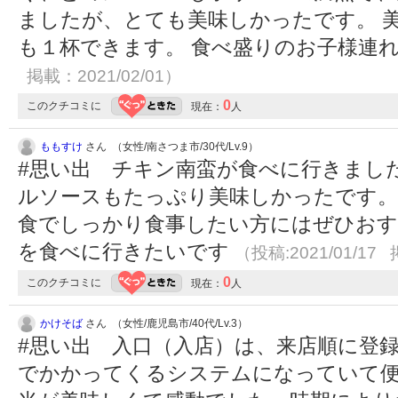
ましたが、とても美味しかったです。 
も１杯できます。 食べ盛りのお子様連
掲載：2021/02/01）
0
このクチコミに
現在：
人
ももすけ
さん （女性/南さつま市/30代/Lv.9）
#思い出 チキン南蛮が食べに行きまし
ルソースもたっぷり美味しかったです。
食でしっかり食事したい方にはぜひおす
を食べに行きたいです
（投稿:2021/01/17 
0
このクチコミに
現在：
人
かけそば
さん （女性/鹿児島市/40代/Lv.3）
#思い出 入口（入店）は、来店順に登
でかかってくるシステムになっていて