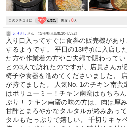
0
このクチコミに
現在：
人
とりさし
さん （女性/鹿児島市/20代/Lv.2）
入り口入ってすぐに食券の販売機があり
するようです。 平日の13時頃に入店し
た方や作業着の方やご夫婦で賑わってい
との3人で訪れたのですが、店員さんが
椅子や食器を進めてくださいました。 
が持てました。 人気No. 1のチキン南
はボリューミー！チキン南蛮はもちろん
ぷり！ チキン南蛮の味の方は、肉は厚
甘酢とまろやかなタルタルが絡みあって
タルもたっぷりで嬉しい。 千切りキャ