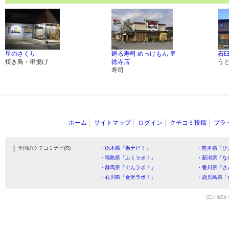
星のさくり
廻る寿司 めっけもん 皇
石
焼き鳥・串揚げ
徳寺店
う
寿司
ホーム
サイトマップ
ログイン
クチコミ投稿
プラ
全国のクチコミナビ(R)
・栃木県「栃ナビ！」
・熊本県「ひ
・福島県「ふくラボ！」
・新潟県「な
・群馬県「ぐんラボ！」
・香川県「さ
・石川県「金沢ラボ！」
・鹿児島県「
(C) HitBit