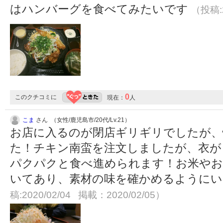
はハンバーグを食べてみたいです
（投稿:2
0
このクチコミに
現在：
人
こま
さん （女性/鹿児島市/20代/Lv.21）
お店に入るのが閉店ギリギリでしたが、
た！チキン南蛮を注文しましたが、衣が
パクパクと食べ進められます！お米やお
いてあり、素材の味を確かめるように
稿:2020/02/04 掲載：2020/02/05）