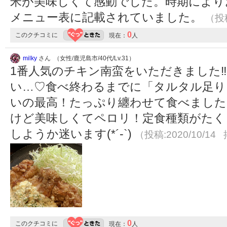
米が美味しくて感動でした。時期により
メニュー表に記載されていました。
（投稿
0
このクチコミに
現在：
人
milky
さん （女性/鹿児島市/40代/Lv.31）
1番人気のチキン南蛮をいただきました‼
い…♡食べ終わるまでに「タルタル足り
いの最高！たっぷり纏わせて食べました(
けど美味しくてペロリ！定食種類がたく
しようか迷います(*´-`)
（投稿:2020/10/14 
0
このクチコミに
現在：
人