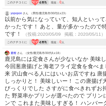
0
このクチコミに
現在：
人
yopopon
さん （男性/鹿児島市/30代/Lv.23）
以前から気になっていて、知人といって
かったです！ あと、量が多かったので
です！
（投稿:2020/05/09 掲載：2020/05/11）
0
このクチコミに
現在：
人
蜜柑
さん （女性/鹿児島市/30代/Lv.18）
鹿児島には定食さんが少ないなか 美味
今回葱唐揚げと海老フライ定食を食べま
来 沢山食べる人にはいいお店ですね 
しっかりと！ 美味しいー！ この唐揚げ
びっくりでした さすがに食べきれずお
た 野菜串かプリンが選べたので プリ
ンで これまた美味しすぎる！ ハンバー