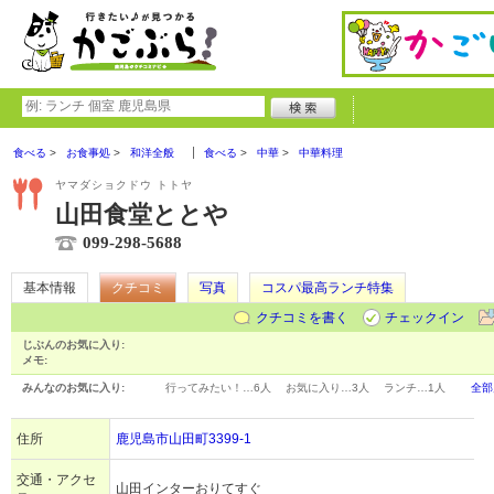
食べる
お食事処
和洋全般
食べる
中華
中華料理
ヤマダショクドウ トトヤ
山田食堂ととや
099-298-5688
基本情報
クチコミ
写真
コスパ最高ランチ特集
クチコミを書く
チェックイン
じぶんのお気に入り:
メモ:
みんなのお気に入り:
行ってみたい！…
6人
お気に入り…
3人
ランチ…
1人
全部
住所
鹿児島市山田町3399-1
交通・アクセ
山田インターおりてすぐ