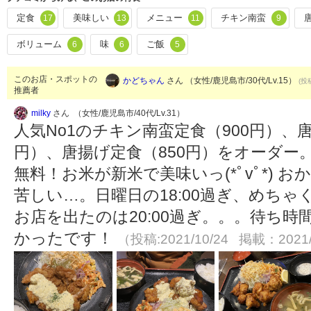
定食
美味しい
メニュー
チキン南蛮
17
13
11
9
ボリューム
味
ご飯
6
6
5
このお店・スポットの
かどちゃん
さん （女性/鹿児島市/30代/Lv.15）
(投
推薦者
milky
さん （女性/鹿児島市/40代/Lv.31）
人気No1のチキン南蛮定食（900円）、
円）、唐揚げ定食（850円）をオーダー
無料！お米が新米で美味いっ(*ﾟvﾟ*)
苦しい…。日曜日の18:00過ぎ、めち
お店を出たのは20:00過ぎ。。。待ち
かったです！
（投稿:2021/10/24 掲載：2021/