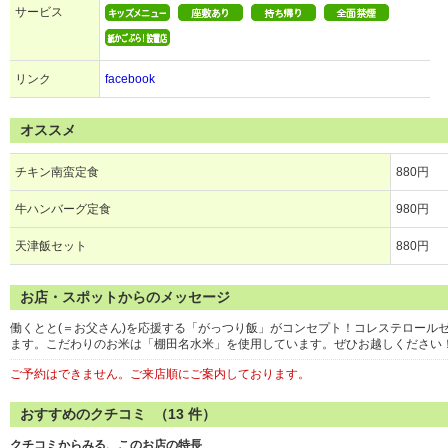
サービス
リンク
facebook
オススメ
チキン南蛮定食
880円
牛ハンバーグ定食
980円
天津飯セット
880円
お店・スポットからのメッセージ
働くとと(＝お父さん)を応援する「がっつり飯」がコンセプト！コレステロール
ます。こだわりのお米は「棚田名水米」を使用しています。ぜひお越しください
ご予約はできません。ご来店順にご案内しております。
おすすめのクチコミ （
13
件）
クチコミからみる、このお店の特長