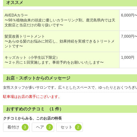
オススメ
AVEDAカラー
6,000円
〜98％植物由来の頭皮に優しいカラーリング剤。鹿児島県内では天
文館店と当店だけの取り扱いです〜
髪質改善トリートメント
7,000円
〜あらゆる髪のお悩みに対応し、効果持続を実感できるトリートメ
ントです〜
キッズカット（小学生以下限定）
1,000円
〜２ヶ月に１回実施します。事前予約をお願いいたします〜
お店・スポットからのメッセージ
女性スタッフが多いサロンです。広々としたスペースで、ゆったりとおくつろぎ
駐車場はお店の裏手にございます。
おすすめのクチコミ （
1
件）
クチコミからみる、このお店の特長
着付け
ヘア
セット
3
2
2