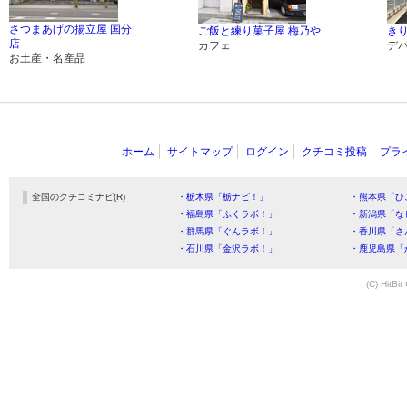
さつまあげの揚立屋 国分
ご飯と練り菓子屋 梅乃や
き
店
カフェ
デ
お土産・名産品
ホーム
サイトマップ
ログイン
クチコミ投稿
プラ
全国のクチコミナビ(R)
・栃木県「栃ナビ！」
・熊本県「ひ
・福島県「ふくラボ！」
・新潟県「な
・群馬県「ぐんラボ！」
・香川県「さ
・石川県「金沢ラボ！」
・鹿児島県「
(C) HitBit