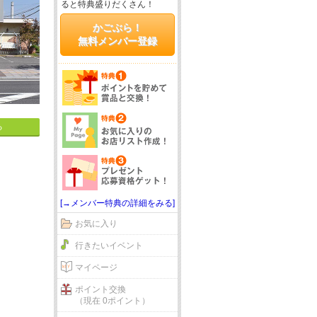
ると特典盛りだくさん！
かごぶら！
無料メンバー登録
る
[→メンバー特典の詳細をみる]
お気に入り
行きたいイベント
マイページ
ポイント交換
（現在 0ポイント）