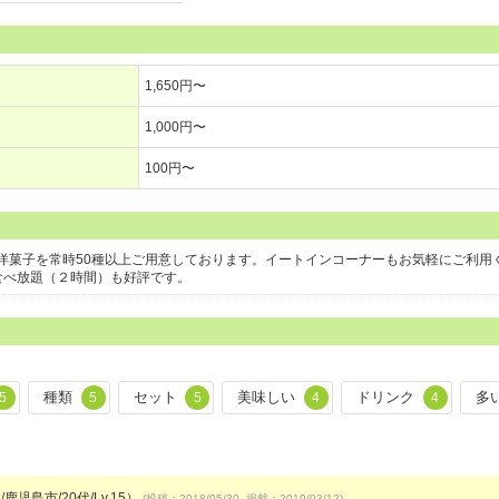
1,650円〜
1,000円〜
100円〜
洋菓子を常時50種以上ご用意しております。イートインコーナーもお気軽にご利用
キ食べ放題（２時間）も好評です。
種類
セット
美味しい
ドリンク
多
5
5
5
4
4
鹿児島市/20代/Lv.15）
(投稿：2018/05/30 掲載：2019/03/12)