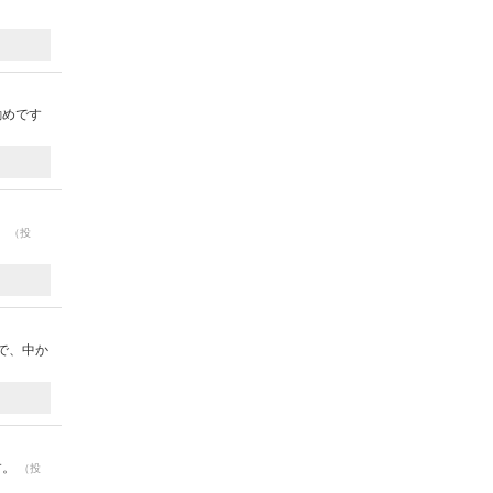
勧めです
。
（投
で、中か
す。
（投