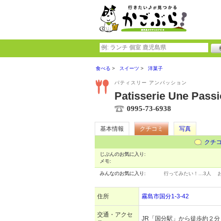
食べる
スイーツ
洋菓子
パティスリー アンパッション
Patisserie Une Pass
0995-73-6938
基本情報
クチコミ
写真
クチ
じぶんのお気に入り:
メモ:
みんなのお気に入り:
行ってみたい！…
3人
住所
霧島市国分1-3-42
交通・アクセ
JR「国分駅」から徒歩約２分