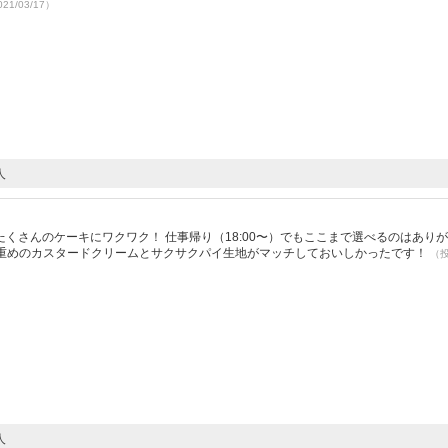
21/03/17）
人
さんのケーキにワクワク！ 仕事帰り（18:00〜）でもここまで選べるのはありがた
り重めのカスタードクリームとサクサクパイ生地がマッチしておいしかったです！
（
人