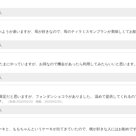
人
べようか迷いますが、苺が好きなので、苺のティラミスモンブランが美味しくてお
人
 たまにやっていますが、お得なので機会があったら利用してみたらいいと思います
人
限定だと思いますが、フォンダンショコラがありました。 温めて提供してくれるの
す。
（投稿:2020/02/23 掲載：2020/02/25）
人
ーキと、ももちゃんというケーキが出てきていたので、桃が好きな人にはお勧めで