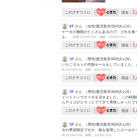
2
このクチコミに
現在：
KF
さん （女性/鹿児島市/30代/Lv.10）
ケーキの種類がたくさんあるので、どれを食
よ。
（投稿:2020/07/01 掲載：2020/07/02）
1
このクチコミに
現在：
SF
さん （男性/鹿児島市/40代/Lv.26）
いちごタルトの半額セールをしていました。
稿:2020/05/02 掲載：2020/05/07）
1
このクチコミに
現在：
SF
さん （男性/鹿児島市/40代/Lv.26）
イートインでケーキを頂きました。 この時期
らチョコがとろっとでてきて美味しかったで
1
このクチコミに
現在：
SF
さん （男性/鹿児島市/40代/Lv.26）
今の季節限定ですが、桃を使用したロールケ
稿:2019/07/28 掲載：2019/07/29）