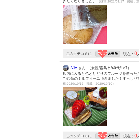
きたくなりました。
（投稿:2021/03/17 掲載：20
0
このクチコミに
現在：
AJA
さん （女性/霧島市/40代/Lv.7）
店内に入ると色とりどりのフルーツを使ったたく
ˇ*)む苺のミルフィーユ頂きました！ずっし
稿:2020/10/16 掲載：2020/10/19）
0
このクチコミに
現在：