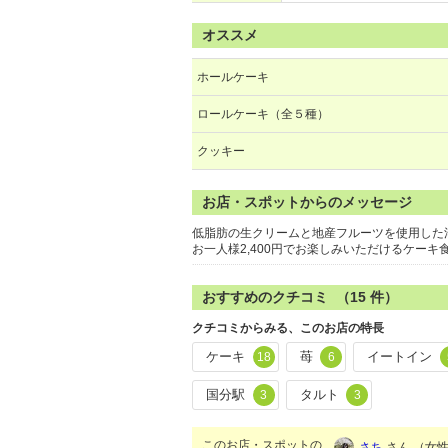
オススメ
ホールケーキ
ロールケーキ（全５種）
クッキー
お店・スポットからのメッセージ
低脂肪の生クリームと地産フルーツを使用した
お一人様2,400円でお楽しみいただけるケー
おすすめのクチコミ （
15
件）
クチコミからみる、このお店の特長
ケーキ
苺
イートイン
18
6
国分駅
タルト
3
3
このお店・スポットの
さち
さん （女性/