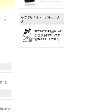
り、フー
かごぶら！イメージキャラク
。
（投
ター
思いま
買いに行