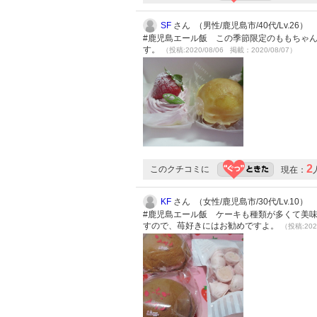
SF
さん （男性/鹿児島市/40代/Lv.26）
#鹿児島エール飯 この季節限定のももちゃ
す。
（投稿:2020/08/06 掲載：2020/08/07）
2
このクチコミに
現在：
KF
さん （女性/鹿児島市/30代/Lv.10）
#鹿児島エール飯 ケーキも種類が多くて美
すので、苺好きにはお勧めですよ。
（投稿:202