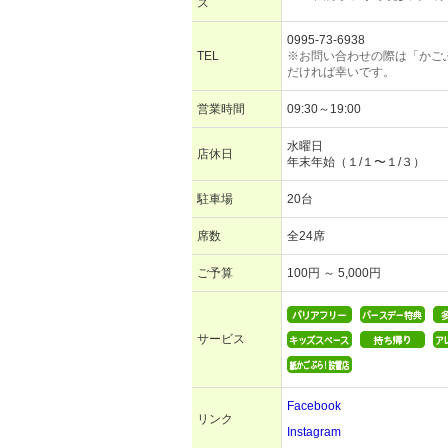
ス
0995-73-6938
TEL
※お問い合わせの際は「かご
だければ幸いです。
営業時間
09:30～19:00
水曜日
店休日
年末年始（１/１〜１/３）
駐車場
20台
席数
全24席
ご予算
100円 ～ 5,000円
サービス
Facebook
リンク
Instagram