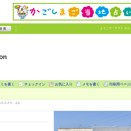
ようこそ！
ゲスト
さん
ion
コミを書く
チェックイン
お気に入り
メモを書く
印刷用ページ
おススメ☆…
1人