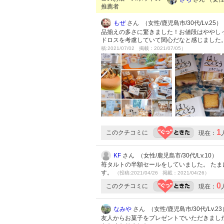
推薦者
もぜ
さん （女性/鹿児島市/30代/Lv.25）
品揃えの多さに驚きました！お値段はややし
ドロスを考慮していて関心だなと感じました
稿:2021/07/02 掲載：2021/07/05）
1
このクチコミに
現在：
KF
さん （女性/鹿児島市/30代/Lv.10）
苺タルトの半額セールをしていました。 た
す。
（投稿:2021/04/26 掲載：2021/04/26）
0
このクチコミに
現在：
なみや
さん （女性/鹿児島市/30代/Lv.23
友人からお菓子をプレゼントでいただきました