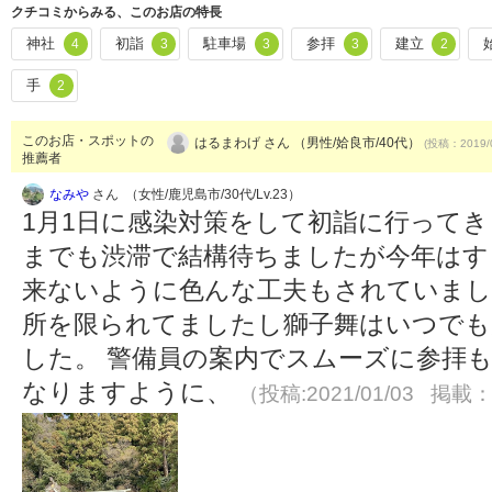
クチコミからみる、このお店の特長
神社
初詣
駐車場
参拝
建立
4
3
3
3
2
手
2
このお店・スポットの
はるまわげ さん （男性/姶良市/40代）
(投稿：2019/
推薦者
なみや
さん （女性/鹿児島市/30代/Lv.23）
1月1日に感染対策をして初詣に行ってき
までも渋滞で結構待ちましたが今年はす
来ないように色んな工夫もされていまし
所を限られてましたし獅子舞はいつでも
した。 警備員の案内でスムーズに参拝も
なりますように、
（投稿:2021/01/03 掲載：2