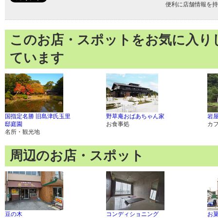
便利に店舗情報を持
このお店・スポットをお気に入り
ています
国指定名勝 旧島津氏玉里
野草庵おばあちゃん家
岩
邸庭園
お食事処
カ
名所・観光地
周辺のお店・スポット
豆の木
コンディショニング
お