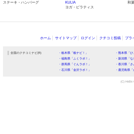
ステーキ・ハンバーグ
KULIA
和
ヨガ・ピラティス
ホーム
サイトマップ
ログイン
クチコミ投稿
プラ
全国のクチコミナビ(R)
・栃木県「栃ナビ！」
・熊本県「ひ
・福島県「ふくラボ！」
・新潟県「な
・群馬県「ぐんラボ！」
・香川県「さ
・石川県「金沢ラボ！」
・鹿児島県「
(C) HitBit