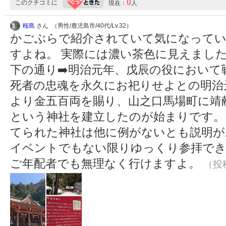
0
このクチコミに
現在：
人
桜島
さん （男性/鹿児島市/40代/Lv.32）
かごぶらで紹介されていて気になってい
すよね。 実際には濃い茶色に見えまし
下の通り➡️明治元年、戊辰の役におい
死者の忠魂を永久にお祀りせよとの明治
より金五百両を賜り、山之口馬場町に靖
という神社を建立したのが始まりです。
てられた神社は他に例がないとも説明が
イベントでもない限りゆっくり参拝で
ご年配者でも無理なく行けますよ。
（投稿