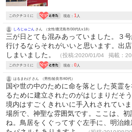
1
このクチコミに
現在：
人
しろじゅごん
さん （女性/鹿児島市/30代/Lv.18）
三が日とても混みあっていました。３号
行けるならそれがいいと思います。出店
しまいました。
（投稿:2020/01/04 掲載：202
0
このクチコミに
現在：
人
はるまわげ さん （男性/姶良市/40代）
国や世の中のために命を落とした英霊を
るために建立されたのがはじまりだそう
境内はすごくきれいに手入れされていま
場所で、神聖な雰囲気です。ここは、初
ね。鳥居をくぐってすぐ左手に、明治維
たパネルもありますよ。