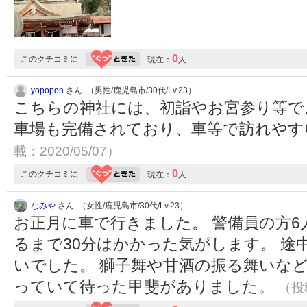
0
このクチコミに
現在：
人
yopopon
さん （男性/鹿児島市/30代/Lv.23）
こちらの神社には、初詣やお宮参り等で
車場も完備されており、車等で訪れや
載：2020/05/07）
0
このクチコミに
現在：
人
なみや
さん （女性/鹿児島市/30代/Lv.23）
お正月に車で行きました。 警備員の方6
るまで30分はかかった気がします。 
いでした。 獅子舞や甘酒の振る舞いな
っていて待った甲斐がありました。
（投稿