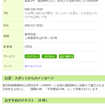
ス
国道3号「護国神社入口」信号より北西方向に入り約500m
099-226-7030
TEL
※お問い合わせの際は「かごぶら！を見た」とお伝えいた
だければ幸いです。
FAX
099-227-5592
参拝自由
時間
ご祈願受付は8:30～16:30
駐車場
150台
サービス
リンク
ホームページ
お店・スポットからのメッセージ
鹿児島縣護國神社は明治元年（1868年）に全国の護国神社に先駆けて建立され
万余柱をお祀りし、「護國の神」「平和繁栄の神」として崇敬されています。
おすすめのクチコミ （
6
件）