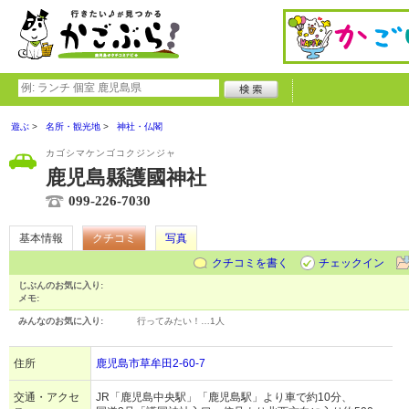
遊ぶ
名所・観光地
神社・仏閣
カゴシマケンゴコクジンジャ
鹿児島縣護國神社
099-226-7030
基本情報
クチコミ
写真
クチコミを書く
チェックイン
じぶんのお気に入り:
メモ:
みんなのお気に入り:
行ってみたい！…
1人
住所
鹿児島市草牟田2-60-7
交通・アクセ
JR「鹿児島中央駅」「鹿児島駅」より車で約10分、