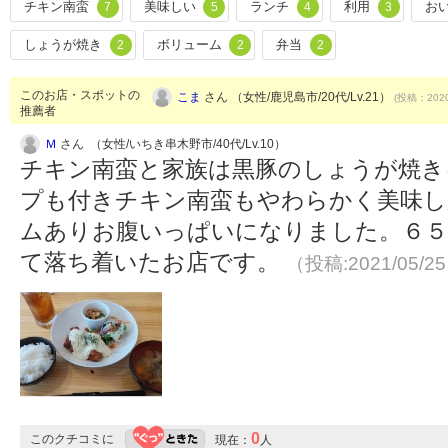
チキン南蛮
美味しい
ランチ
利用
お
7
5
4
3
しょうが焼き
ボリューム
弁当
2
2
2
このお店・スポットの
こま
さん （女性/鹿児島市/20代/Lv.21）
(投稿：2020
推薦者
Ｍ
さん （女性/いちき串木野市/40代/Lv.10）
チキン南蛮と家族は黒豚のしょうが焼き
プも付きチキン南蛮もやわらかく美味し
ムありお腹いっぱいになりました。６５
て落ち着いたお店です。
（投稿:2021/05/2
0
このクチコミに
現在：
人