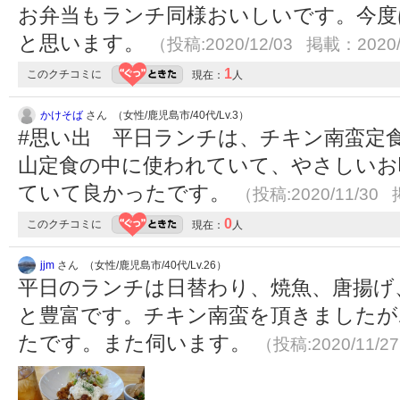
お弁当もランチ同様おいしいです。今度
と思います。
（投稿:2020/12/03 掲載：2020/
1
このクチコミに
現在：
人
かけそば
さん （女性/鹿児島市/40代/Lv.3）
#思い出 平日ランチは、チキン南蛮定
山定食の中に使われていて、やさしいお
ていて良かったです。
（投稿:2020/11/30 
0
このクチコミに
現在：
人
jjm
さん （女性/鹿児島市/40代/Lv.26）
平日のランチは日替わり、焼魚、唐揚げ
と豊富です。チキン南蛮を頂きましたが
たです。また伺います。
（投稿:2020/11/2