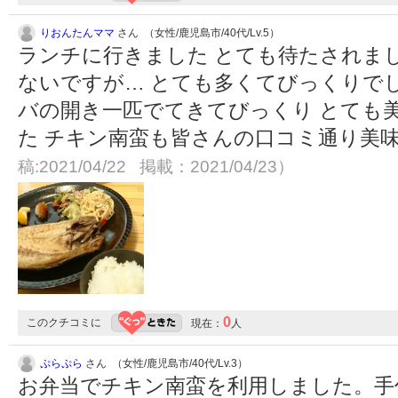
りおんたんママ
さん （女性/鹿児島市/40代/Lv.5）
ランチに行きました とても待たされま
ないですが… とても多くてびっくりで
バの開き一匹でてきてびっくり とても
た チキン南蛮も皆さんの口コミ通り美
稿:2021/04/22 掲載：2021/04/23）
0
このクチコミに
現在：
人
ぷらぷら
さん （女性/鹿児島市/40代/Lv.3）
お弁当でチキン南蛮を利用しました。手