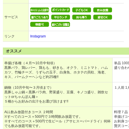
サービス
リンク
Instagram
オススメ
串揚げ各種（４月〜10月中旬頃）
単品 10
黒豚バラ、鶏レバー、鶏もも、砂きも、オクラ、ミニトマト、ハム
盛り合わせ
カツ、竹輪チーズ、うずらの玉子、白身魚、ホタテの貝柱、海老、
キス、バームクーヘンなど約25種!!
鍋物（10月中旬〜３月頃まで）
１人前 1,
黒豚しゃぶ鍋＜黒豚バラ肉、野菜盛り、豆腐、キノコ盛り、雑炊セ
ットorちゃんぽん麺＞
５種からお好みの出汁をお選び頂けます!!
ALL飲み放題付きコース ２時間
料理７品 
※すべてのコース＋500円で３時間飲み放題です。
串揚げコ
※すべてのコース＋500円で生ビール（アサヒスーパードライ）何杯
お刺身コ
でも飲み放題可能です。
贅沢コー