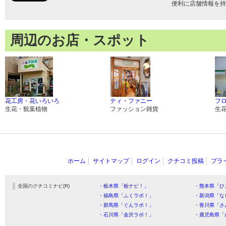
便利に店舗情報を持
周辺のお店・スポット
花工房・花いろいろ
ティ・ファニー
フ
生花・観葉植物
ファッション雑貨
生
ホーム
サイトマップ
ログイン
クチコミ投稿
プラ
全国のクチコミナビ(R)
・栃木県「栃ナビ！」
・熊本県「ひ
・福島県「ふくラボ！」
・新潟県「な
・群馬県「ぐんラボ！」
・香川県「さ
・石川県「金沢ラボ！」
・鹿児島県「