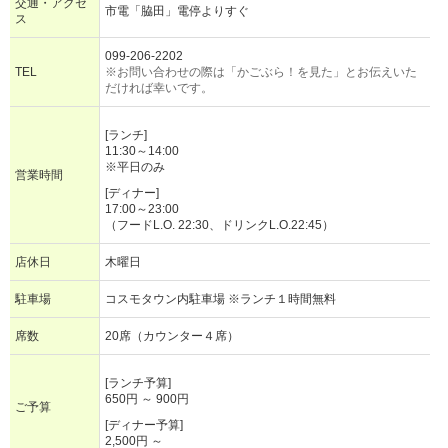
交通・アクセ
市電「脇田」電停よりすぐ
ス
099-206-2202
TEL
※お問い合わせの際は「かごぶら！を見た」とお伝えいた
だければ幸いです。
[ランチ]
11:30～14:00
※平日のみ
営業時間
[ディナー]
17:00～23:00
（フードL.O. 22:30、ドリンクL.O.22:45）
店休日
木曜日
駐車場
コスモタウン内駐車場 ※ランチ１時間無料
席数
20席（カウンター４席）
[ランチ予算]
650円 ～ 900円
ご予算
[ディナー予算]
2,500円 ～