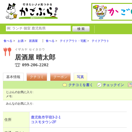
食べる
お酒
居酒屋
食べる
テイクアウト・宅配
テイクアウト
イザカヤ セイタロウ
居酒屋 晴太郎
099-206-2202
基本情報
クチコミ
クーポン
写真
クチコミを書く
チェックイン
じぶんのお気に入り:
メモ:
みんなのお気に入り:
鹿児島市宇宿3-2-1
住所
コスモタウン2F