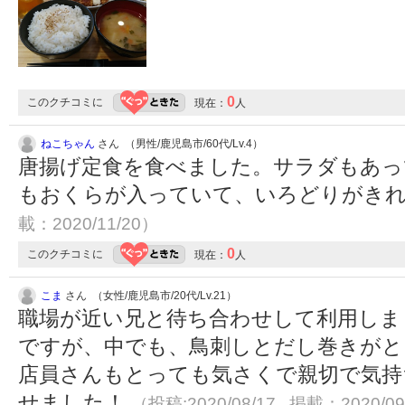
0
このクチコミに
現在：
人
ねこちゃん
さん （男性/鹿児島市/60代/Lv.4）
唐揚げ定食を食べました。サラダもあっ
もおくらが入っていて、いろどりがき
載：2020/11/20）
0
このクチコミに
現在：
人
こま
さん （女性/鹿児島市/20代/Lv.21）
職場が近い兄と待ち合わせして利用しま
ですが、中でも、鳥刺しとだし巻きがと
店員さんもとっても気さくで親切で気持
せました！
（投稿:2020/08/17 掲載：2020/09