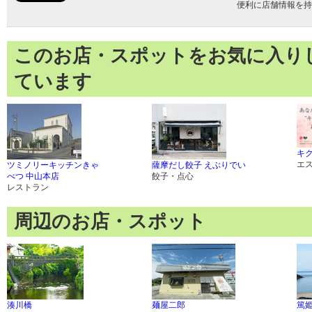
便利に店舗情報を持
このお店・スポットをお気に入り
ています
キ
エ
ツミノリーキッチンきゃ
薩摩だし餃子 えぶりでい
べつ 中山本店
餃子・点心
レストラン
周辺のお店・スポット
湊川橋
麺屋二郎
篤