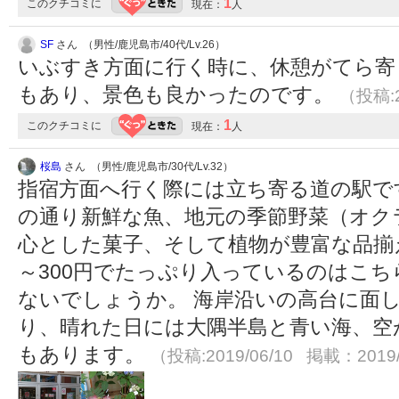
1
このクチコミに
現在：
人
SF
さん （男性/鹿児島市/40代/Lv.26）
いぶすき方面に行く時に、休憩がてら寄
もあり、景色も良かったのです。
（投稿:2
1
このクチコミに
現在：
人
桜島
さん （男性/鹿児島市/30代/Lv.32）
指宿方面へ行く際には立ち寄る道の駅で
の通り新鮮な魚、地元の季節野菜（オク
心とした菓子、そして植物が豊富な品揃え
～300円でたっぷり入っているのはこ
ないでしょうか。 海岸沿いの高台に面
り、晴れた日には大隅半島と青い海、空
もあります。
（投稿:2019/06/10 掲載：2019/