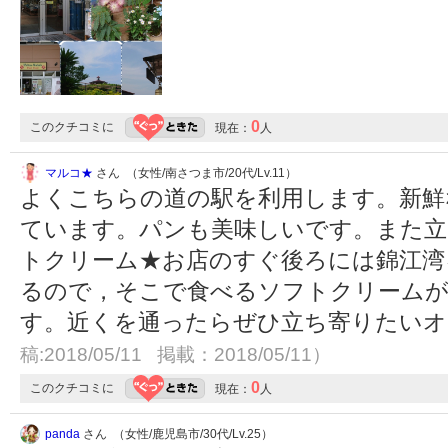
0
このクチコミに
現在：
人
マルコ★
さん （女性/南さつま市/20代/Lv.11）
よくこちらの道の駅を利用します。新鮮
ています。パンも美味しいです。また立
トクリーム★お店のすぐ後ろには錦江湾
るので，そこで食べるソフトクリームが
す。近くを通ったらぜひ立ち寄りたい
稿:2018/05/11 掲載：2018/05/11）
0
このクチコミに
現在：
人
panda
さん （女性/鹿児島市/30代/Lv.25）