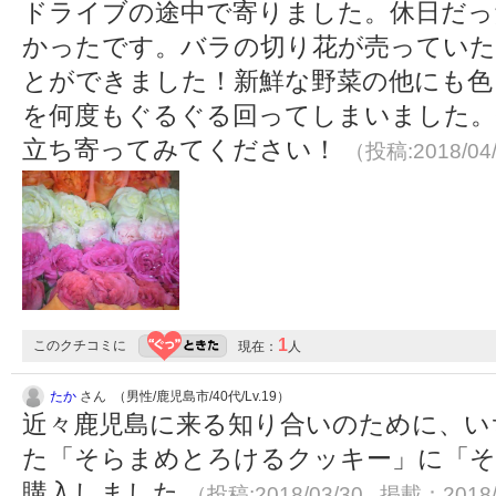
ドライブの途中で寄りました。休日だっ
かったです。バラの切り花が売っていた
とができました！新鮮な野菜の他にも色
を何度もぐるぐる回ってしまいました。
立ち寄ってみてください！
（投稿:2018/04
1
このクチコミに
現在：
人
たか
さん （男性/鹿児島市/40代/Lv.19）
近々鹿児島に来る知り合いのために、い
た「そらまめとろけるクッキー」に「
購入しました
（投稿:2018/03/30 掲載：2018/