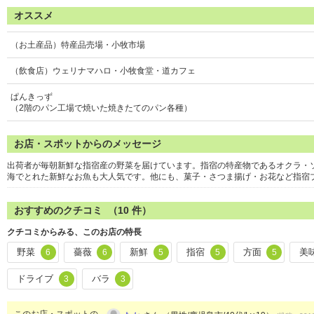
オススメ
（お土産品）特産品売場・小牧市場
（飲食店）ウェリナマハロ・小牧食堂・道カフェ
ぱんきっず
（2階のパン工場で焼いた焼きたてのパン各種）
お店・スポットからのメッセージ
出荷者が毎朝新鮮な指宿産の野菜を届けています。指宿の特産物であるオクラ・
海でとれた新鮮なお魚も大人気です。他にも、菓子・さつま揚げ・お花など指宿
おすすめのクチコミ （
10
件）
クチコミからみる、このお店の特長
野菜
薔薇
新鮮
指宿
方面
美
6
6
5
5
5
ドライブ
バラ
3
3