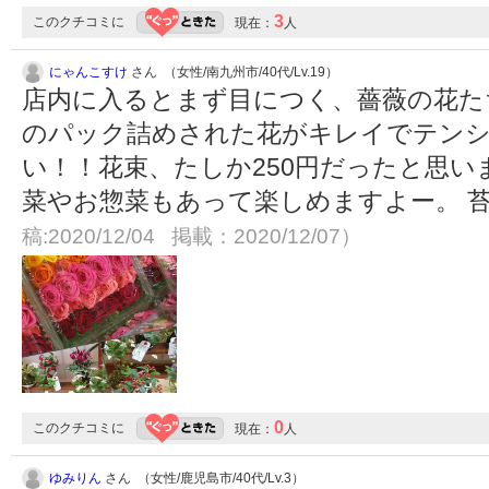
3
このクチコミに
現在：
人
にゃんこすけ
さん （女性/南九州市/40代/Lv.19）
店内に入るとまず目につく、薔薇の花た
のパック詰めされた花がキレイでテン
い！！花束、たしか250円だったと思い
菜やお惣菜もあって楽しめますよー。 
稿:2020/12/04 掲載：2020/12/07）
0
このクチコミに
現在：
人
ゆみりん
さん （女性/鹿児島市/40代/Lv.3）