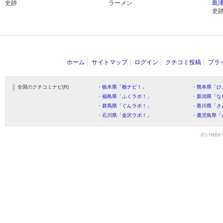
史跡
ラーメン
島
史
ホーム
サイトマップ
ログイン
クチコミ投稿
プラ
全国のクチコミナビ(R)
・栃木県「栃ナビ！」
・熊本県「ひ
・福島県「ふくラボ！」
・新潟県「な
・群馬県「ぐんラボ！」
・香川県「さ
・石川県「金沢ラボ！」
・鹿児島県「
(C) HitBit