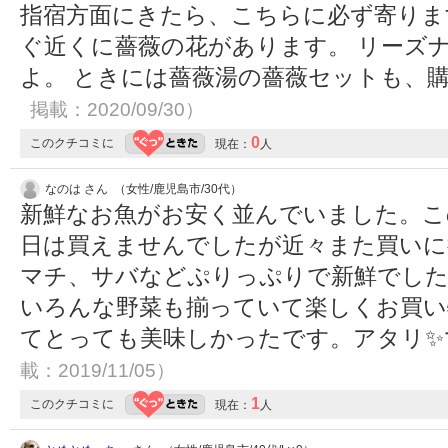
指宿方面にきたら、こちらに必ず寄りま
ぐ近くに薔薇の花があります。 リーズ
よ。 ときには薔薇湯の薔薇セットも、
掲載：2020/09/30）
0
このクチコミに
現在：
人
なのは さん （女性/鹿児島市/30代）
新鮮なお魚がお安く並んでいました。こ
日は買えませんでしたが近々また買いに
マチ、サバなどぷりっぷりで新鮮でした
いろんな野菜も揃っていて楽しくお買い
てとっても美味しかったです。アタリ
載：2019/11/05）
1
このクチコミに
現在：
人