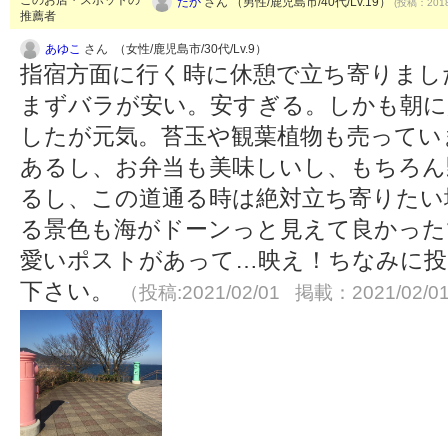
このお店・スポットの
たか
さん （男性/鹿児島市/40代/Lv.19）
(投稿：2018
推薦者
あゆこ
さん （女性/鹿児島市/30代/Lv.9）
指宿方面に行く時に休憩で立ち寄りまし
まずバラが安い。安すぎる。しかも朝に
したが元気。苔玉や観葉植物も売ってい
あるし、お弁当も美味しいし、もちろん
るし、この道通る時は絶対立ち寄りたい
る景色も海がドーンっと見えて良かった
愛いポストがあって…映え！ちなみに投
下さい。
（投稿:2021/02/01 掲載：2021/02/0