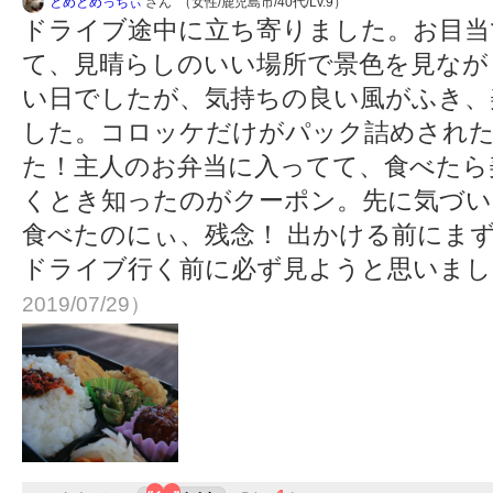
とめとめっちぃ
さん （女性/鹿児島市/40代/Lv.9）
ドライブ途中に立ち寄りました。お目当
て、見晴らしのいい場所で景色を見なが
い日でしたが、気持ちの良い風がふき、
した。コロッケだけがパック詰めされ
た！主人のお弁当に入ってて、食べたら
くとき知ったのがクーポン。先に気づい
食べたのにぃ、残念！ 出かける前にま
ドライブ行く前に必ず見ようと思いま
2019/07/29）