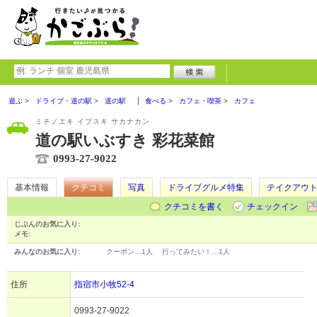
遊ぶ
ドライブ・道の駅
道の駅
食べる
カフェ・喫茶
カフェ
ミチノエキ イブスキ サカナカン
道の駅いぶすき 彩花菜館
0993-27-9022
基本情報
クチコミ
写真
ドライブグルメ特集
テイクアウ
クチコミを書く
チェックイン
じぶんのお気に入り:
メモ:
みんなのお気に入り:
クーポン…
1人
行ってみたい！…
1人
住所
指宿市小牧52-4
0993-27-9022