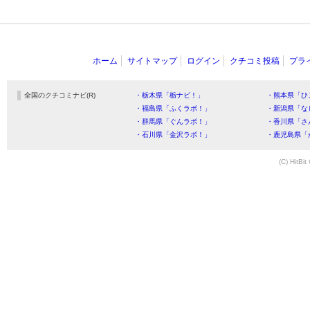
ホーム
サイトマップ
ログイン
クチコミ投稿
プラ
全国のクチコミナビ(R)
・栃木県「栃ナビ！」
・熊本県「ひ
・福島県「ふくラボ！」
・新潟県「な
・群馬県「ぐんラボ！」
・香川県「さ
・石川県「金沢ラボ！」
・鹿児島県「
(C) HitBit