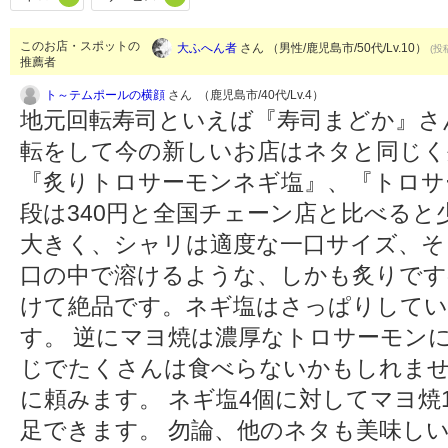
このお店・スポットの
大ふへん者
さん （男性/鹿児島市/50代/Lv.10）
(投
推薦者
ト～テムポールの横顔
さん （鹿児島市/40代/Lv.4）
地元回転寿司といえば『寿司まどか』さ
転をして今の新しいお店はネタと同じく
『炙りトロサーモンネギ塩』、『トロサ
段は340円と全国チェーン店と比べる
大きく、シャリは適度な一口サイズ、そ
口の中で溶けるような、しかも炙りです
けて絶品です。ネギ塩はさっぱりしてい
す。 逆にマヨ焼は濃厚なトロサーモン
じでたくさんは食べらないかもしれませ
に頼みます。 ネギ塩4個に対してマヨ焼
足できます。 勿論、他のネタも美味し