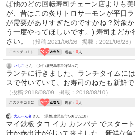
ば他のどの回転寿司チェーン店よりも美
が、昔はこの炙りトロサーモンが平日ラ
が需要がありすぎたのですかね？対象か
う一度やってほしいです。) 寿司まど
さい。
（投稿:2021/06/26 掲載：2021/06/28）
0
このクチコミに
現在：
人
いちご
さん （女性/鹿児島市/50代/Lv.7）
ランチに行きました。ランチタイムには
スで付いていて、お寿司のねたも新鮮で
（投稿:2018/08/09 掲載：2018/08/10）
1
このクチコミに
現在：
人
大ふへん者
さん （男性/鹿児島市/50代/Lv.10）
マイ鉄板 タコ イカ カンパチ でスタ
汁か赤出汁が付いて来ました。新鮮な魚