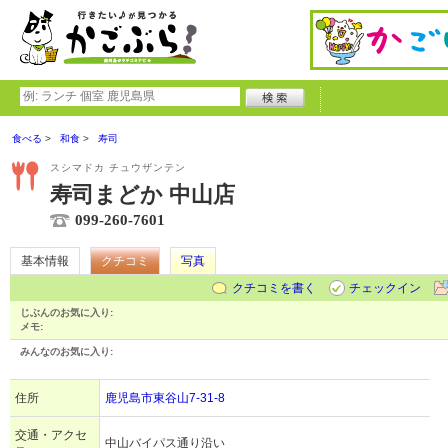
食べる
和食
寿司
スシマドカ チュウザンテン
寿司まどか 中山店
099-260-7601
基本情報
クチコミ
写真
クチコミを書く
チェックイン
じぶんのお気に入り:
メモ:
みんなのお気に入り:
住所
鹿児島市東谷山7-31-8
交通・アクセ
中山バイパス通り沿い