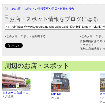
このお店・スポットの情報変更や閉店・移転を報告
お店・スポット情報をブログにはる
■
このお店・スポットを共有する
■
このお店・スポッ
読取機能付きのモバ
アクセス！
便利に店舗情報を持
周辺のお店・スポット
ますたーの台所 中山
café Kuu
さ
和洋全般
カフェ
バ
お