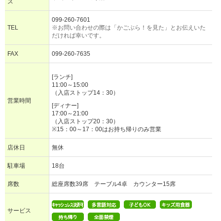
ス
099-260-7601
TEL
※お問い合わせの際は「かごぶら！を見た」とお伝えいた
だければ幸いです。
FAX
099-260-7635
[ランチ]
11:00～15:00
（入店ストップ14：30）
営業時間
[ディナー]
17:00～21:00
（入店ストップ20：30）
※15：00～17：00はお持ち帰りのみ営業
店休日
無休
駐車場
18台
席数
総座席数39席 テーブル4卓 カウンター15席
サービス