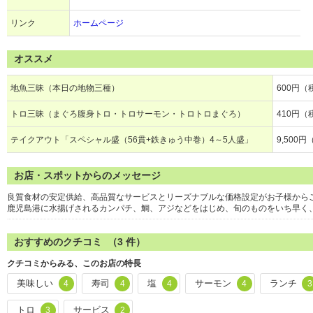
リンク
ホームページ
オススメ
地魚三昧（本日の地物三種）
600円（
トロ三昧（まぐろ腹身トロ・トロサーモン・トロトロまぐろ）
410円（
テイクアウト「スペシャル盛（56貫+鉄きゅう中巻）4～5人盛」
9,500円
お店・スポットからのメッセージ
良質食材の安定供給、高品質なサービスとリーズナブルな価格設定がお子様から
鹿児島港に水揚げされるカンパチ、鯛、アジなどをはじめ、旬のものをいち早く
おすすめのクチコミ （
3
件）
クチコミからみる、このお店の特長
美味しい
寿司
塩
サーモン
ランチ
4
4
4
4
3
トロ
サービス
3
2