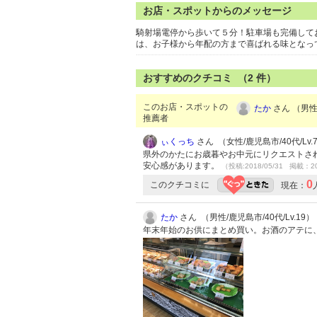
お店・スポットからのメッセージ
騎射場電停から歩いて５分！駐車場も完備して
は、お子様から年配の方まで喜ばれる味となっ
おすすめのクチコミ （
2
件）
このお店・スポットの
たか
さん （男性/
推薦者
ぃくっち
さん （女性/鹿児島市/40代/Lv.
県外のかたにお歳暮やお中元にリクエストされ
安心感があります。
（投稿:2018/05/31 掲載：20
0
このクチコミに
現在：
たか
さん （男性/鹿児島市/40代/Lv.19）
年末年始のお供にまとめ買い。お酒のアテに、