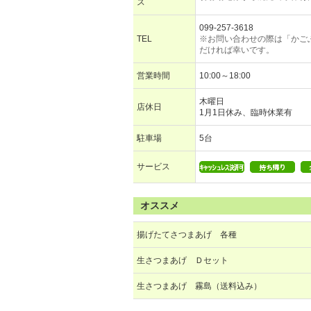
ス
099-257-3618
TEL
※お問い合わせの際は「かご
だければ幸いです。
営業時間
10:00～18:00
木曜日
店休日
1月1日休み、臨時休業有
駐車場
5台
サービス
オススメ
揚げたてさつまあげ 各種
生さつまあげ Ｄセット
生さつまあげ 霧島（送料込み）