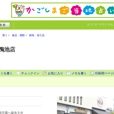
ようこそ！
ゲスト
さん
買う
食品・酒類
鮮魚・加工品
鴨池店
コミを書く
チェックイン
お気に入り
メモを書く
印刷用ページ
館方面へ徒歩５分