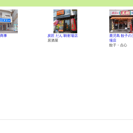
商事
炭匠 だん 騎射場店
鹿児島 餃子の
居酒屋
場店
餃子・点心