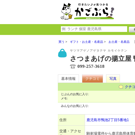
買う
ギフト・お土産・名産品
お土産・名産品
サツマアゲノアゲタテヤ カモイケテン
さつまあげの揚立屋 
099-257-3618
基本情報
クチコミ
写真
クチ
じぶんのお気に入り:
メモ:
みんなのお気に入り:
住所
鹿児島市鴨池2丁目5番地1
交通・アクセ
騎射場電停から鹿児島県体育