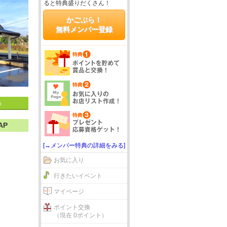
ると特典盛りだくさん！
かごぶら！
無料メンバー登録
る
AP
[→メンバー特典の詳細をみる]
お気に入り
行きたいイベント
マイページ
ポイント交換
（現在 0ポイント）