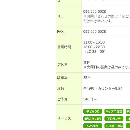
ス
099-260-6028
TEL
※お問い合わせの際は「かご
だければ幸いです。
FAX
099-260-6028
11:00～16:00
営業時間
18:00～22:30
（LO 22：00）
無休
店休日
※火曜日の営業は昼のみです
駐車場
25台
席数
全49席（カウンター9席）
ご予算
540円 ～
サービス