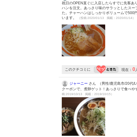
祝日のOPEN直ぐに入店したらすでに先客あ
ハンを注文。あっさり味のサラッとしたスー
た。チャーハンはしっかりボリュームで50
います。
（投稿:2020/01/13 掲載：2020/01/14）
0
このクチコミに
現在：
ジャーニー
さん （男性/鹿児島市/20代/Lv
クーポンで、煮卵ゲット！あっさりで食べや
稿:2019/10/13 掲載：2019/10/15）