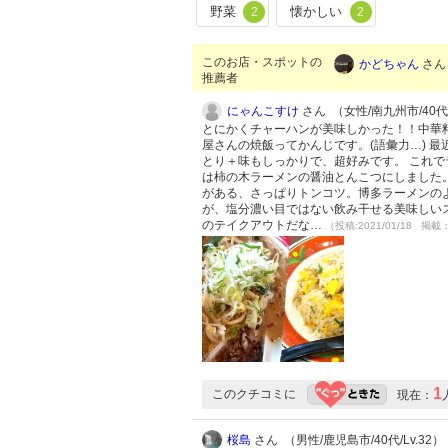
野菜
懐かしい
2
2
このお店・スポットの
かどちゃん
さん 
推薦者
にゃんこすけ
さん （女性/南九州市/40代/
とにかくチャーハンが美味しかった！！中華
屋さんの焼飯ってかんじです。(語彙力…) 
とり＋味もしっかりで、超好みです。 これで
は柿の木ラーメンの醤油とんこつにしました
がある、さっぱりトンコツ。博多ラーメンの
が、塩分濃い目ではない飲み干せる美味しい
のテイクアウトだな…
（投稿:2021/01/18 掲載：
1
このクチコミに
現在：
桜島
さん （男性/鹿児島市/40代/Lv.32）