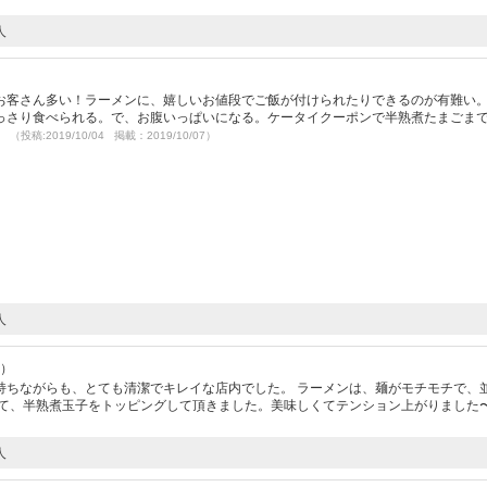
人
お客さん多い！ラーメンに、嬉しいお値段でご飯が付けられたりできるのが有難い
っさり食べられる。で、お腹いっぱいになる。ケータイクーポンで半熟煮たまごま
。
（投稿:2019/10/04 掲載：2019/10/07）
人
7）
持ちながらも、とても清潔でキレイな店内でした。 ラーメンは、麺がモチモチで、
して、半熟煮玉子をトッピングして頂きました。美味しくてテンション上がりました
人