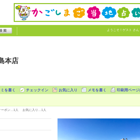
ようこそ！
ゲスト
さん
島本店
コミを書く
チェックイン
お気に入り
メモを書く
印刷用ページ
クーポン…
1人
お気に入り…
1人