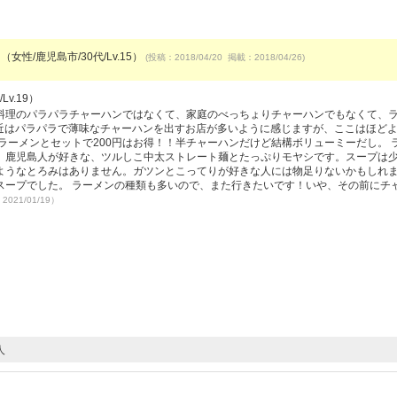
（女性/鹿児島市/30代/Lv.15）
(投稿：2018/04/20 掲載：2018/04/26)
Lv.19）
料理のパラパラチャーハンではなくて、家庭のべっちょりチャーハンでもなくて、
最近はパラパラで薄味なチャーハンを出すお店が多いように感じますが、ここはほど
ラーメンとセットで200円はお得！！半チャーハンだけど結構ボリューミーだし。 
。鹿児島人が好きな、ツルしこ中太ストレート麺とたっぷりモヤシです。スープは
ようなとろみはありません。ガツンとこってりが好きな人には物足りないかもしれ
スープでした。 ラーメンの種類も多いので、また行きたいです！いや、その前にチ
2021/01/19）
人