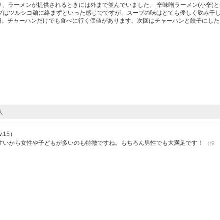
り、ラーメンが提供されるときには外まで並んでいました。 辛味噌ラーメン(小辛)
プはツルシコ麺に絡まずといった感じでですが、スープの味はとても優しく飲み干
0円。チャーハンだけでも食べに行く価値があります。次回はチャーハンと餃子にした
人
.15）
すいから女性や子どもが多いのも特徴ですね。もちろん男性でも大満足です！
（投