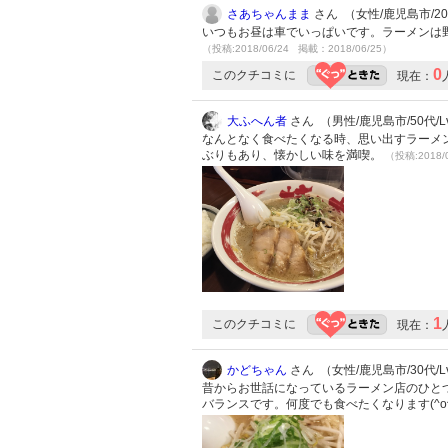
さあちゃんまま
さん （女性/鹿児島市/20代
いつもお昼は車でいっぱいです。ラーメンは
（投稿:2018/06/24 掲載：2018/06/25）
0
このクチコミに
現在：
大ふへん者
さん （男性/鹿児島市/50代/Lv
なんとなく食べたくなる時、思い出すラーメ
ぶりもあり、懐かしい味を満喫。
（投稿:2018/
1
このクチコミに
現在：
かどちゃん
さん （女性/鹿児島市/30代/Lv
昔からお世話になっているラーメン店のひと
バランスです。何度でも食べたくなります(^o