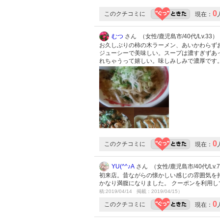
0
このクチコミに
現在：
むつ
さん （女性/鹿児島市/40代/Lv.33）
お久しぶりの柿の木ラーメン、あいかわらず
ジューシーで美味しい。スープは濃すぎずあ
れちゃうって嬉しい。味しみしみで濃厚です
0
このクチコミに
現在：
YU(^^♪A
さん （女性/鹿児島市/40代/Lv.
初来店。昔ながらの懐かしい感じの雰囲気を
かなり満腹になりました。 クーポンを利用
稿:2019/04/14 掲載：2019/04/15）
0
このクチコミに
現在：