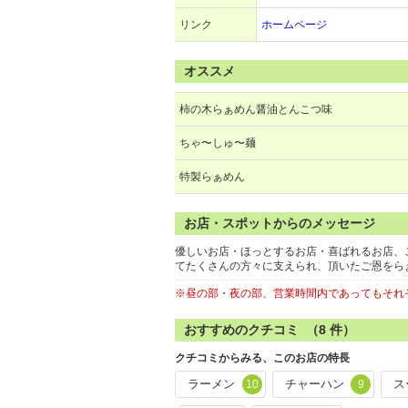
リンク
ホームページ
オススメ
柿の木らぁめん醤油とんこつ味
ちゃ〜しゅ〜麺
特製らぁめん
お店・スポットからのメッセージ
優しいお店・ほっとするお店・喜ばれるお店、
てたくさんの方々に支えられ、頂いたご恩をら
※昼の部・夜の部、営業時間内であってもそれ
おすすめのクチコミ （
8
件）
クチコミからみる、このお店の特長
ラーメン
チャーハン
ス
10
9