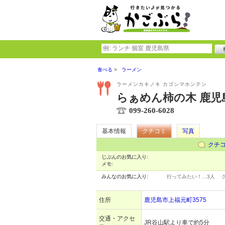
食べる
ラーメン
ラーメンカキノキ カゴシマホンテン
らぁめん柿の木 鹿児
099-260-6028
基本情報
クチコミ
写真
クチ
じぶんのお気に入り:
メモ:
みんなのお気に入り:
行ってみたい！…
3人
住所
鹿児島市上福元町3575
交通・アクセ
JR谷山駅より車で約5分