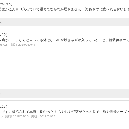
/Lv.5）
野菜がこんもり入っていて麺までなかなか届きません！笑 飽きずに食べれるおいし
人
.10）
ン店がここ。なんと言っても外せないのが焼きネギが入っていること。新装後初め
06/02 掲載：2018/06/04）
人
.15）
つです。復活されて本当に良かった！ もやしや野菜がたっぷりで、麺や豚骨スープ
^)
（投稿:2018/04/20 掲載：2018/04/26）