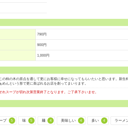
790円
900円
1,000円
この柿の木の原点を通して更にお客様に幸せになってもらいたいと思います。新生
ぁめんという形で更に喜ばれるお店を創ってまいります。
それスープが切れ次第営業終了となります。ご了承下さいませ。
ープ
味
麺
美味しい
多い
ラーメ
5
5
4
4
4