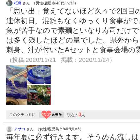
桜島
さん （男性/鹿屋市/40代/Lv.32）
「思い出」覚えてないほど久々で2回目の
連休初日、混雑もなくゆっくり食事がで
魚が苦手なので素麺といなり寿司だけで
は多く残したほどの量でした。県外から
刺身、汁が付いたAセットと食事会場の
（投稿:2020/11/21 掲載：2020/11/24）
0
このクチコミに
現在：
人
アサコ
さん （女性/鹿児島市/40代/Lv.6）
毎年夏に必ず行きます。そうめん流しは