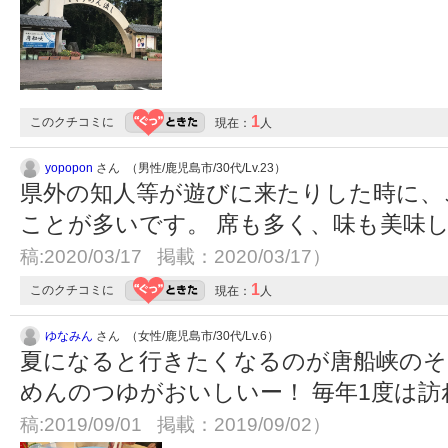
1
このクチコミに
現在：
人
yopopon
さん （男性/鹿児島市/30代/Lv.23）
県外の知人等が遊びに来たりした時に、
ことが多いです。 席も多く、味も美味
稿:2020/03/17 掲載：2020/03/17）
1
このクチコミに
現在：
人
ゆなみん
さん （女性/鹿児島市/30代/Lv.6）
夏になると行きたくなるのが唐船峡のそ
めんのつゆがおいしいー！ 毎年1度は
稿:2019/09/01 掲載：2019/09/02）