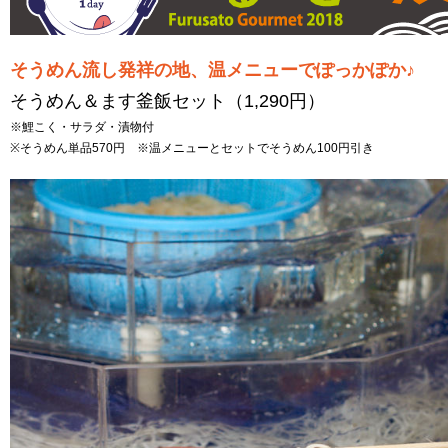
そうめん流し発祥の地、温メニューでぽっかぽか♪
そうめん＆ます釜飯セット（1,290円）
※鯉こく・サラダ・漬物付
※そうめん単品570円 ※温メニューとセットでそうめん100円引き