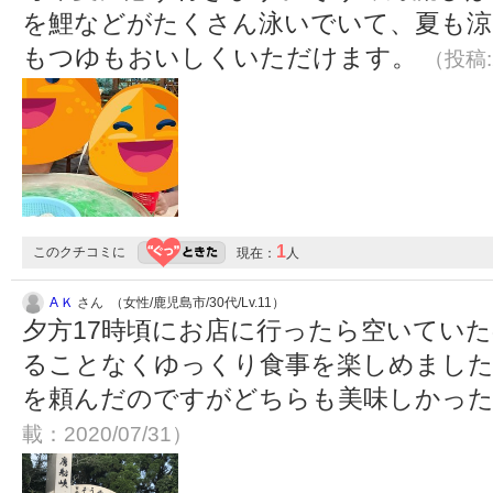
を鯉などがたくさん泳いでいて、夏も涼
もつゆもおいしくいただけます。
（投稿:2
1
このクチコミに
現在：
人
A Ｋ
さん （女性/鹿児島市/30代/Lv.11）
夕方17時頃にお店に行ったら空いていた
ることなくゆっくり食事を楽しめました
を頼んだのですがどちらも美味しかったで
載：2020/07/31）