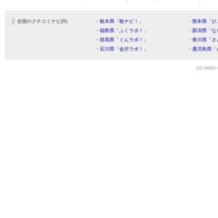
全国のクチコミナビ(R)
・栃木県「栃ナビ！」
・熊本県「ひ
・福島県「ふくラボ！」
・新潟県「な
・群馬県「ぐんラボ！」
・香川県「さ
・石川県「金沢ラボ！」
・鹿児島県「
(C) HitBit