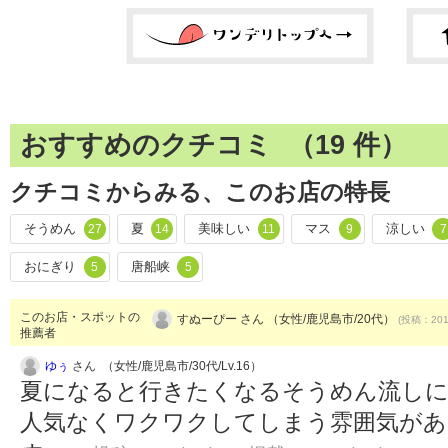
おすすめのクチコミ （
19
件）
クチコミからみる、このお店の特長
そうめん
夏
美味しい
マス
涼しい
27
14
11
9
7
おにぎり
唐船峡
5
5
このお店・スポットの
すぬーぴー さん （女性/鹿児島市/20代）
(投稿：2017
推薦者
ゆぅ
さん （女性/鹿児島市/30代/Lv.16）
夏になると行きたくなるそうめん流しに
人気なくワクワクしてしまう雰囲気があ