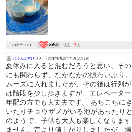
1
このクチコミに
現在：
人
にゃんこすけ
さん （女性/南九州市/40代/Lv.19）
夏休みに入ると混むだろうと思い、その
にも関わらず、なかなかの賑わいぶり。
ムーズに入れましたが、その後は行列が
は階段を少し歩きますが、エレベーター
年配の方でも大丈夫です。 あちこちに
いたりチョウザメがいる池があったり
のようで、子供も大人も楽しくなります
ません。昔より値上がりしましたが、場