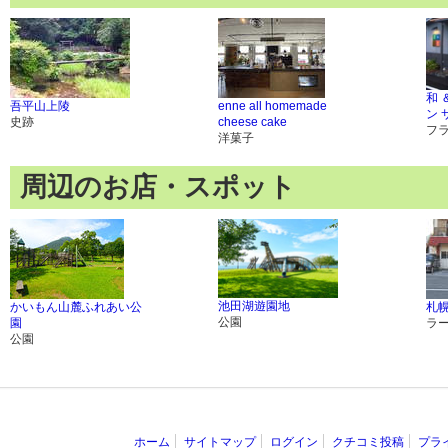
和 
吾平山上陵
enne all homemade
ン 
史跡
cheese cake
フ
洋菓子
周辺のお店・スポット
池田湖遊園地
かいもん山麓ふれあい公
札
公園
園
ラ
公園
ホーム
サイトマップ
ログイン
クチコミ投稿
プラ