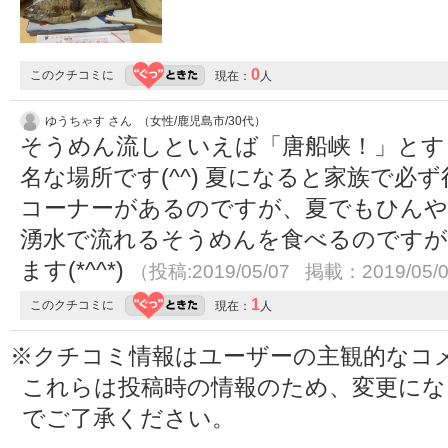
0
このクチコミに
現在：
人
ゆうちゃす さん （女性/鹿児島市/30代）
そうめん流しといえば「唐船峡！」とす
名な場所です(^^) 夏になると家族で必
コーナーがあるのですが、夏でもひんや
湧水で流れるそうめんを食べるのですが
ます(*^^*)
（投稿:2019/05/07 掲載：2019/05/
1
このクチコミに
現在：
人
※クチコミ情報はユーザーの主観的なコ
これらは投稿時の情報のため、変更に
でご了承ください。