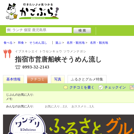
食べる
和食
そうめん流し
遊ぶ
名所・観光地
名所・観光地
イブスキシエイ トウセンキョウ ソウメンナガシ
指宿市営唐船峡そうめん流し
0993-32-2143
基本情報
クチコミ
写真
ふるさとグルメ特集
クチコミを書く
チェックイン
じぶんのお気に入り:
メモ:
みんなのお気に入り:
お気に入り…
2人
おススメ☆…
1人