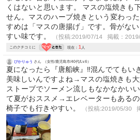
くはないと思います。 マスの塩焼きも
せん。マスのハーブ焼きという変わっ
すめは「マスの唐揚げ」です。骨がない
すい味です。
（投稿:2019/07/14 掲載：2019/
1
このクチコミに
現在：
人
ぴかりゅう
さん （女性/鹿児島市/40代/Lv.6）
夏になったら『唐船峡』‼️混んでても
美味しいんですよね→マスの塩焼きも大好きϵ(
ストーブでソーメン流しもなかなかい
て夏がおススメ→エレベーターもある
椅子でも行きやすい。
（投稿:2019/05/30 