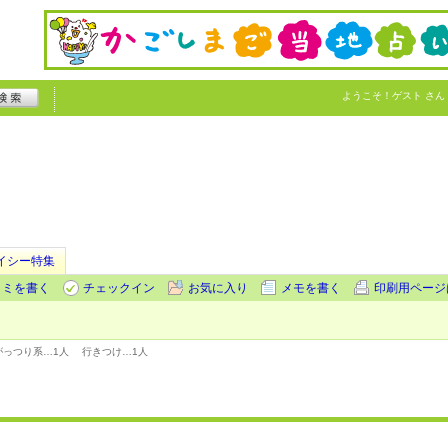
ようこそ！
ゲスト
さん
イシー特集
コミを書く
チェックイン
お気に入り
メモを書く
印刷用ページ
がっつり系…
1人
行きつけ…
1人