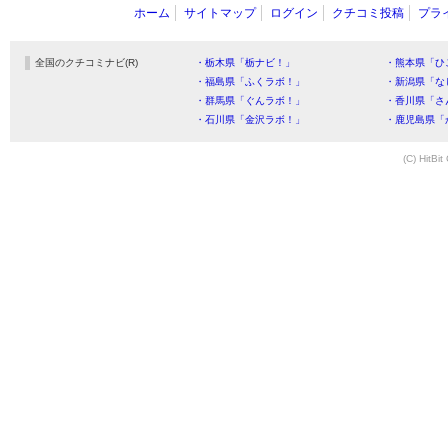
ホーム
サイトマップ
ログイン
クチコミ投稿
プラ
全国のクチコミナビ(R)
・栃木県「栃ナビ！」
・熊本県「ひ
・福島県「ふくラボ！」
・新潟県「な
・群馬県「ぐんラボ！」
・香川県「さ
・石川県「金沢ラボ！」
・鹿児島県「
(C) HitBit