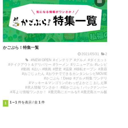
かごぶら！特集一覧
2021/05/31
2
#NEW OPEN
#インテリア
#グルメ
#ダイエット
#テイクアウト＆デリバリー
#ラーメン
#リニューアル
#レシピ
#動画
#占い
#映画
#歴史
#温泉
#移転オープン
#美容
#おごじょたん
#おウチでできるカンタンレシピMOVIE
#かごぶら！Deep
#グルメ特集 ワンデリ
#マッキー＆マンゴリンのわっぜよかとこ おしえ隊
#求人情報 ワンさか！
#紙かごぶら！バックナンバー
#耳より情報ワンさか！
#鹿児島にエールを!!
#鹿児島エール飯
1～1
件を表示 / 全
1
件
1