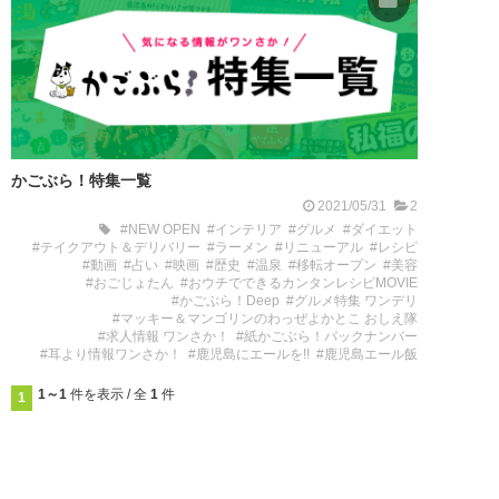
かごぶら！特集一覧
2021/05/31
2
#NEW OPEN
#インテリア
#グルメ
#ダイエット
#テイクアウト＆デリバリー
#ラーメン
#リニューアル
#レシピ
#動画
#占い
#映画
#歴史
#温泉
#移転オープン
#美容
#おごじょたん
#おウチでできるカンタンレシピMOVIE
#かごぶら！Deep
#グルメ特集 ワンデリ
#マッキー＆マンゴリンのわっぜよかとこ おしえ隊
#求人情報 ワンさか！
#紙かごぶら！バックナンバー
#耳より情報ワンさか！
#鹿児島にエールを!!
#鹿児島エール飯
1～1
件を表示 / 全
1
件
1