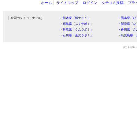
ホーム
サイトマップ
ログイン
クチコミ投稿
プラ
全国のクチコミナビ(R)
・栃木県「栃ナビ！」
・熊本県「ひ
・福島県「ふくラボ！」
・新潟県「な
・群馬県「ぐんラボ！」
・香川県「さ
・石川県「金沢ラボ！」
・鹿児島県「
(C) HitBit