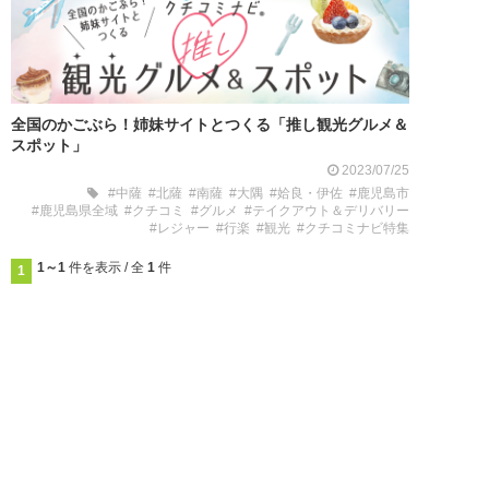
全国のかごぶら！姉妹サイトとつくる「推し観光グルメ＆
スポット」
2023/07/25
#中薩
#北薩
#南薩
#大隅
#姶良・伊佐
#鹿児島市
#鹿児島県全域
#クチコミ
#グルメ
#テイクアウト＆デリバリー
#レジャー
#行楽
#観光
#クチコミナビ特集
1～1
件を表示 / 全
1
件
1