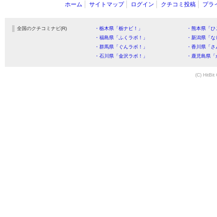
ホーム
サイトマップ
ログイン
クチコミ投稿
プラ
全国のクチコミナビ(R)
・栃木県「栃ナビ！」
・熊本県「ひ
・福島県「ふくラボ！」
・新潟県「な
・群馬県「ぐんラボ！」
・香川県「さ
・石川県「金沢ラボ！」
・鹿児島県「
(C) HitBit