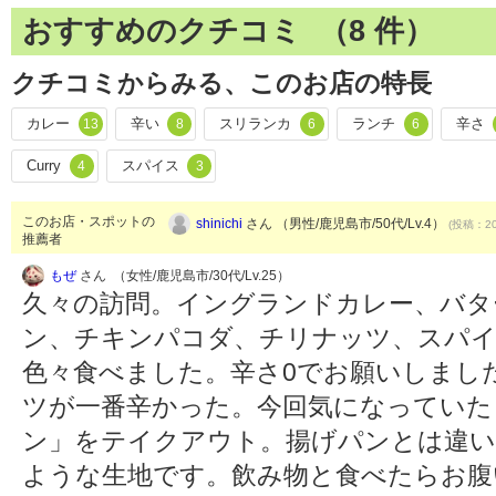
おすすめのクチコミ （
8
件）
クチコミからみる、このお店の特長
カレー
辛い
スリランカ
ランチ
辛さ
13
8
6
6
Curry
スパイス
4
3
このお店・スポットの
shinichi
さん （男性/鹿児島市/50代/Lv.4）
(投稿：20
推薦者
もぜ
さん （女性/鹿児島市/30代/Lv.25）
久々の訪問。イングランドカレー、バタ
ン、チキンパコダ、チリナッツ、スパ
色々食べました。辛さ0でお願いしまし
ツが一番辛かった。今回気になっていた
ン」をテイクアウト。揚げパンとは違
ような生地です。飲み物と食べたらお腹