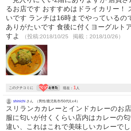
るお店です おすすめはドライカリー！
いです ランチは16時までやっているの
ありがたいです 食後に付くヨーグルト
すよ
（投稿:2018/10/25 掲載：2018/10/26）
1
このクチコミに
現在：
人
shinichi
さん （男性/鹿児島市/50代/Lv.4）
スリランカカレーとインドカレーのお店
服に匂いが付くくらい店内はカレーの匂
違い、これはこれで美味しいカレーで