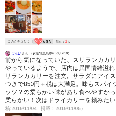
1
このクチコミに
現在：
人
けんぴ
さん （女性/鹿児島市/20代/Lv.10）
前から気になっていた、スリランカカリ
やっているようで、店内は異国情緒溢れ
リランカカリーを注文。サラダにアイス
つきで850円＋税は大満足。味もスパ
ッツ？の柔らかい味があり食べやすか
柔らかい！次はドライカリーを頼みたいと
稿:2019/11/04 掲載：2019/11/05）