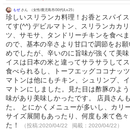
もぜ
さん （女性/鹿児島市/30代/Lv.25）
珍しいスリランカ料理！お香とスパイス
てす(^^) デビルマトン、スリランカ
ツ、サモサ、タンドリーチキンを食べま
ので、基本の辛さより甘口で調節をお願
めでしたが、辛いのに旨味が強くて美味
イスは日本の米と違ってサラサラしてス
食べられるし、トーフエッグココナッ
マトンは他にもチキン、シュリンプ、イ
マトンにしました。見た目は酢豚のよう
味があり美味しかったです。 店員さん
た。 とにかくメニューが多いし、カリ
サイズ展開もあったり、何度も来て色々
た！
（投稿:2020/04/22 掲載：2020/04/22）