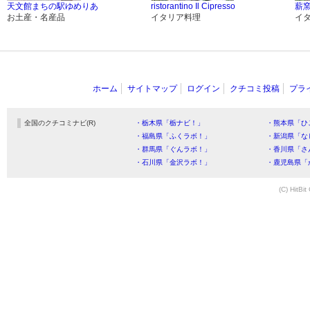
天文館まちの駅ゆめりあ
ristorantino Il Cipresso
薪窯
お土産・名産品
イタリア料理
イ
ホーム
サイトマップ
ログイン
クチコミ投稿
プラ
全国のクチコミナビ(R)
・栃木県「栃ナビ！」
・熊本県「ひ
・福島県「ふくラボ！」
・新潟県「な
・群馬県「ぐんラボ！」
・香川県「さ
・石川県「金沢ラボ！」
・鹿児島県「
(C) HitBit