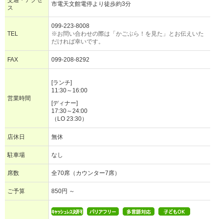
交通・アクセ
市電天文館電停より徒歩約3分
ス
099-223-8008
TEL
※お問い合わせの際は「かごぶら！を見た」とお伝えいた
だければ幸いです。
FAX
099-208-8292
[ランチ]
11:30～16:00
営業時間
[ディナー]
17:30～24:00
（LO 23:30）
店休日
無休
駐車場
なし
席数
全70席（カウンター7席）
ご予算
850円 ～