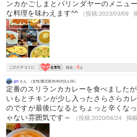
ンカかごしまとパリンダヤーのメニュー
な料理を味わえます^^
（投稿:2023/03/09 
0
このクチコミに
現在：
人
jjm
さん （女性/鹿児島市/40代/Lv.26）
定番のスリランカカレーを食べましたが
いもとチキンが少し入ったさらさらカレ
のですが最後になるとちょっと辛くなっ
ゃない雰囲気です～
（投稿:2020/06/24 掲載