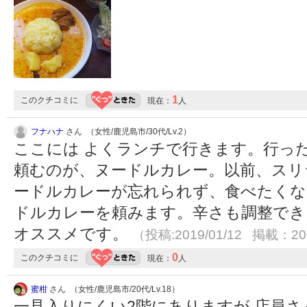
1
このクチコミに
現在：
人
フナハナ
さん （女性/鹿児島市/30代/Lv.2）
ここには よくランチで行きます。行っ
頼むのが、ヌードルカレー。以前、スリ
ードルカレーが忘れられず、食べたくな
ドルカレーを頼みます。辛さも調整でき
オススメです。
（投稿:2019/01/12 掲載：201
0
このクチコミに
現在：
人
蜜柑
さん （女性/鹿児島市/20代/Lv.18）
一見入りにくい2階にありますが 店員