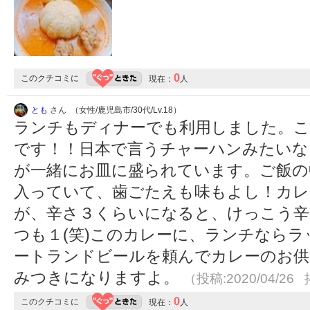
0
このクチコミに
現在：
人
とも
さん （女性/鹿児島市/30代/Lv.18）
ランチもディナーでも利用しました。こ
です！！日本で言うチャーハンみたいな
が一緒にお皿に盛られています。ご飯の
入っていて、歯ごたえも味もよし！カレ
が、辛さ３くらいになると、けっこう辛
つも１(笑)このカレーに、ランチなら
ートランドビールを頼んでカレーのお供
みつきになりますよ。
（投稿:2020/04/26 
0
このクチコミに
現在：
人