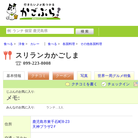
食べる
洋食
カレー
食べる
各国料理
その他各国料理
スリランカかごしま
099-223-8008
基本情報
クチコミ
クーポン
写真
世界一周グルメ特集
クチコミを書く
チェックイン
じぶんのお気に入り:
メモ:
みんなのお気に入り:
ランチ…
1人
鹿児島市東千石町8-23
住所
天神プラザ2Ｆ