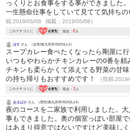
っくりとお食事をする事ができました。
一生懸命仕事をしていて見てて気持ち
稿:2019/05/08 掲載：2019/05/09）
0
このクチコミに
現在：
人
ぼす
さん （女性/南九州市/30代/Lv.2）
スープカレー食べたくなったら剛屋に行
いつもやわらかチキンカレーの0番を頼
チキンも柔らかくて添えてる野菜の甘味
の持ち帰りもおすすめです！
（投稿:2019/
1
このクチコミに
現在：
人
あるぱか
さん （男性/南九州市/40代/Lv.4）
夜のコースを二家族で利用しました。大
事もできました。奥の個室っぽい部屋で
はあまり得意ではないですけど美味しく