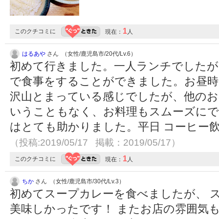
1
このクチコミに
現在：
人
はるあや
さん （女性/鹿児島市/20代/Lv.6）
初めて行きました。一人ランチでしたが
で食事をすることができました。お昼時
沢山とまっている感じでしたが、他のお
いうこともなく、お料理もスムーズにで
はとても助かりました。平日 コーヒー
（投稿:2019/05/17 掲載：2019/05/17）
1
このクチコミに
現在：
人
ちか
さん （女性/鹿児島市/30代/Lv.3）
初めてスープカレーを食べましたが、 
美味しかったです！ またお店の雰囲気