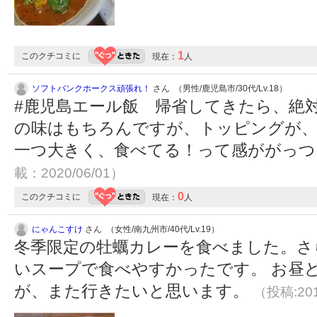
1
このクチコミに
現在：
人
ソフトバンクホークス頑張れ！
さん （男性/鹿児島市/30代/Lv.18）
#鹿児島エール飯 帰省してきたら、絶
の味はもちろんですが、トッピングが、
一つ大きく、食べてる！って感ががっ
載：2020/06/01）
0
このクチコミに
現在：
人
にゃんこすけ
さん （女性/南九州市/40代/Lv.19）
冬季限定の牡蠣カレーを食べました。さ
いスープで食べやすかったです。 お昼
が、また行きたいと思います。
（投稿:201