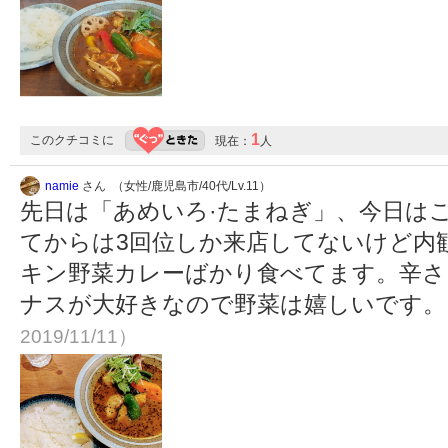
1
このクチコミに
現在：
人
namie
さん （女性/鹿児島市/40代/Lv.11）
先日は「あめいろ·たまねぎ」、今日は
てからは3回位しか来店してないけど内
キン野菜カレーばかり食べてます。辛さ
ナスが大好きなので野菜は嬉しいです
2019/11/11）