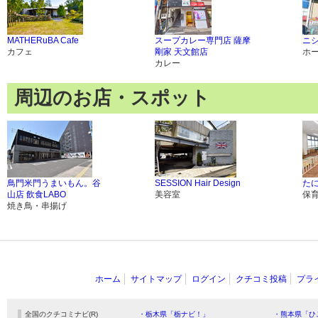
MATHERuBA Cafe
スープカレー専門店 薩摩
ニシ
カフェ
剛家 天文館店
ホ
カレー
周辺のお店・スポット
鳥門米門うまいもん。谷
SESSION Hair Design
た
山店 飲食LABO
美容室
保
焼き鳥・串揚げ
ホーム
サイトマップ
ログイン
クチコミ投稿
プラ
全国のクチコミナビ(R)
・栃木県「栃ナビ！」
・熊本県「ひ