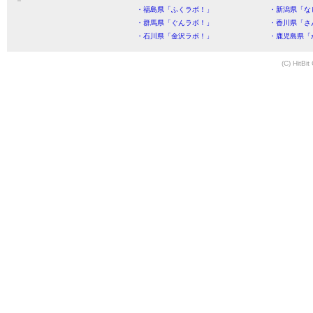
・福島県「ふくラボ！」
・新潟県「な
・群馬県「ぐんラボ！」
・香川県「さ
・石川県「金沢ラボ！」
・鹿児島県「
(C) HitBit