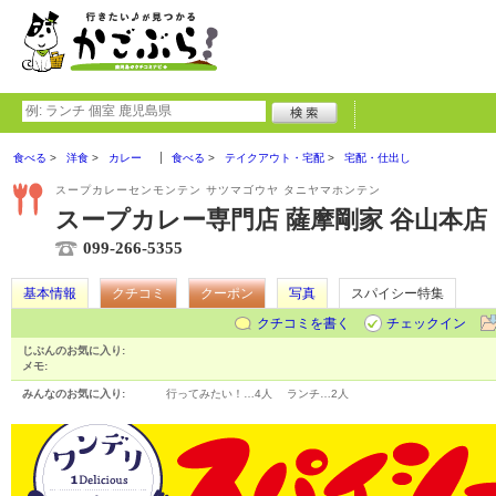
食べる
洋食
カレー
食べる
テイクアウト・宅配
宅配・仕出し
スープカレーセンモンテン サツマゴウヤ タニヤマホンテン
スープカレー専門店 薩摩剛家 谷山本店
099-266-5355
基本情報
クチコミ
クーポン
写真
スパイシー特集
クチコミを書く
チェックイン
じぶんのお気に入り:
メモ:
みんなのお気に入り:
行ってみたい！…
4人
ランチ…
2人