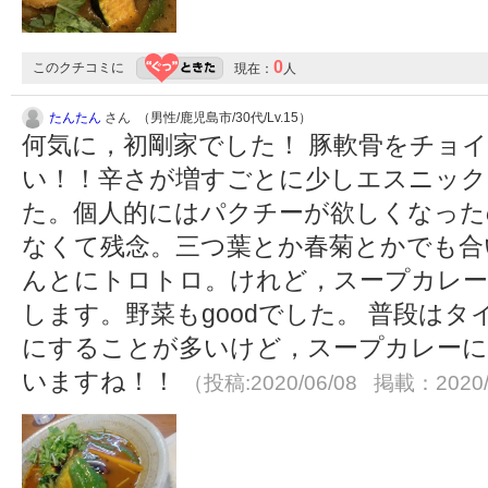
0
このクチコミに
現在：
人
たんたん
さん （男性/鹿児島市/30代/Lv.15）
何気に，初剛家でした！ 豚軟骨をチョ
い！！辛さが増すごとに少しエスニック
た。個人的にはパクチーが欲しくなった
なくて残念。三つ葉とか春菊とかでも合
んとにトロトロ。けれど，スープカレ
します。野菜もgoodでした。 普段は
にすることが多いけど，スープカレーに
いますね！！
（投稿:2020/06/08 掲載：2020/