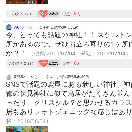
0
このクチコミに
現在：
人
MAさん
さん （女性/鹿児島市/30代/Lv.9）
今、とっても話題の神社！！ スケルトン(
所があるので、ぜひお立ち寄りの1ヶ所
か？！
（投稿:2019/07/04 掲載：2019/07/04）
0
このクチコミに
現在：
人
鹿児島のいいとこ。 さん （男性/鹿児島市/30代）
SNSで話題の鹿屋にある新しい神社、
都の伏見神社に似て鳥居がたくさん並ん
ったり、クリスタル？と思わせるガラ
居もありフォトジェニックな感じはあ
載：2019/06/04）