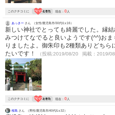
0
このクチコミに
現在：
人
あっきー
さん （女性/鹿児島市/30代/Lv.16）
新しい神社でとっても綺麗でした。縁結
みつけてなでると良いようです(^^)お
りましたよ。御朱印も2種類ありどちら
たいです！
（投稿:2019/08/20 掲載：2019/08
0
このクチコミに
現在：
人
桜島
さん （男性/鹿児島市/40代/Lv.32）