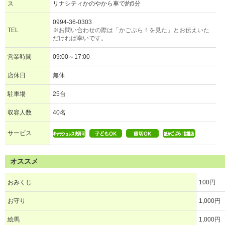
ス
リナシティかのやから車で約5分
0994-36-0303
TEL
※お問い合わせの際は「かごぶら！を見た」とお伝えいた
だければ幸いです。
営業時間
09:00～17:00
店休日
無休
駐車場
25台
収容人数
40名
サービス
オススメ
おみくじ
100円
お守り
1,000円
絵馬
1,000円