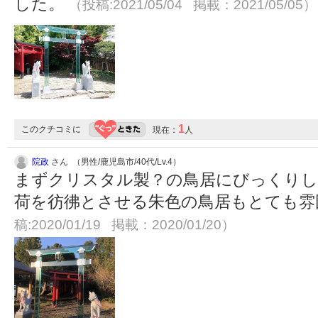
した。
（投稿:2021/05/04 掲載：2021/05/05）
1
このクチコミに
現在：
人
院政
さん （男性/鹿児島市/40代/Lv.4）
まずクリスタル製？の鳥居にびっくりし
荷を彷彿とさせる朱色の鳥居もとても
稿:2020/01/19 掲載：2020/01/20）