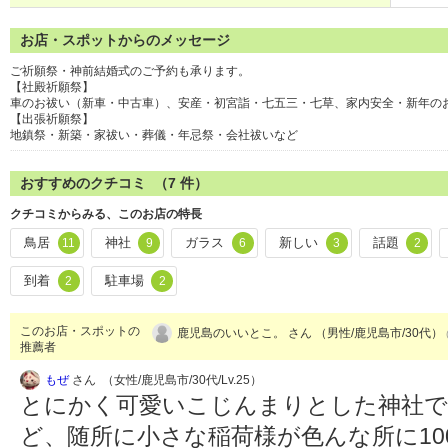
お店・スポットからのメッセージ
ご祈願祭・神前結婚式のご予約も承ります。
【社殿祈願祭】
車のお祓い（新車・中古車）、安産・初宮詣・七五三・七草、家内安全・新年の
【出張祈願祭】
地鎮祭・新築・家祓い・葬儀・年忌祭・会社祓いなど
おすすめのクチコミ （
7
件）
クチコミからみる、このお店の特長
鳥居
神社
ガラス
新しい
話題
11
9
6
3
2
到着
駐車場
2
2
このお店・スポットの
鹿児島のいいとこ。 さん （男性/鹿児島市/30代）
推薦者
もぜ
さん （女性/鹿児島市/30代/Lv.25）
とにかく可愛いこじんまりとした神社で
ど、随所に小さな稲荷様が色んな所に10