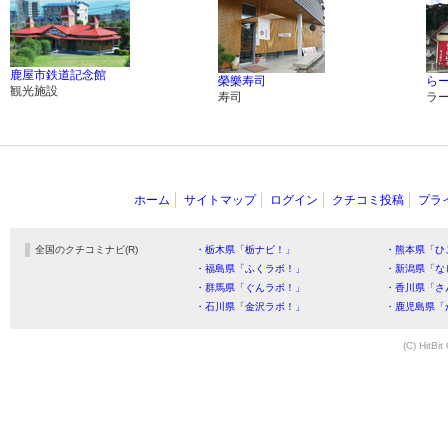
鹿屋市鉄道記念館
榮樂寿司
ら
観光施設
寿司
ラ
ホーム
サイトマップ
ログイン
クチコミ投稿
プラ
全国のクチコミナビ(R)
・栃木県「栃ナビ！」
・熊本県「ひ
・福島県「ふくラボ！」
・新潟県「な
・群馬県「ぐんラボ！」
・香川県「さ
・石川県「金沢ラボ！」
・鹿児島県「
(C) HitBit