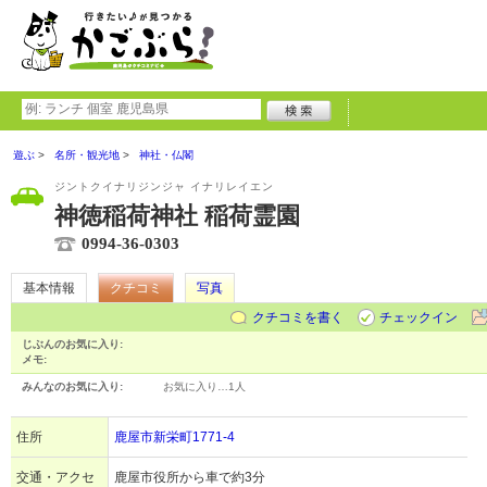
遊ぶ
名所・観光地
神社・仏閣
ジントクイナリジンジャ イナリレイエン
神徳稲荷神社 稲荷霊園
0994-36-0303
基本情報
クチコミ
写真
クチコミを書く
チェックイン
じぶんのお気に入り:
メモ:
みんなのお気に入り:
お気に入り…
1人
住所
鹿屋市新栄町1771-4
交通・アクセ
鹿屋市役所から車で約3分