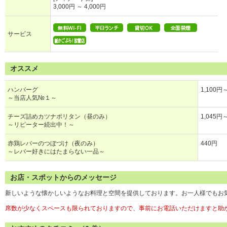
3,000円 ～ 4,000円
サービス
オススメ
ハンバーグ
1,100円
～当店人気№１～
チーズ詰めカツナポリタン（昼のみ）
1,045円
～リピーター続出中！～
赤鶏レバーのつぼづけ（夜のみ）
440円
～レバー好きにはたまらない一品～
お店・スポットからのメッセージ
新しいような懐かしいようなお料理と空間を提供しております。お一人様でもお
席数が少なくスペースも限られておりますので、事前にお電話いただけますと助