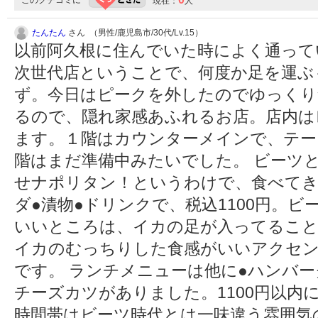
このクチコミに
現在：
人
たんたん
さん （男性/鹿児島市/30代/Lv.15）
以前阿久根に住んでいた時によく通って
次世代店ということで、何度か足を運ぶ
ず。今日はピークを外したのでゆっくり
るので、隠れ家感あふれるお店。店内は
ます。１階はカウンターメインで、テー
階はまだ準備中みたいでした。 ビーツ
せナポリタン！というわけで、食べてき
ダ●漬物●ドリンクで、税込1100円。
いいところは、イカの足が入ってること
イカのむっちりした食感がいいアクセ
です。 ランチメニューは他に●ハンバー
チーズカツがありました。1100円以内
時間帯はビーツ時代とは一味違う雰囲気