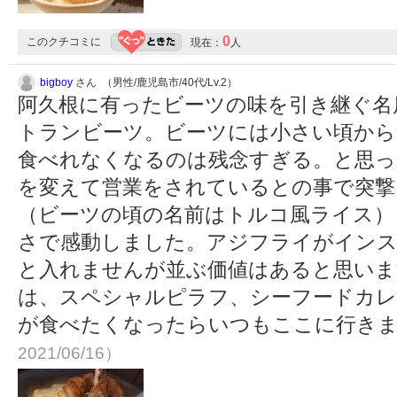
0
このクチコミに
現在：
人
bigboy
さん （男性/鹿児島市/40代/Lv.2）
阿久根に有ったビーツの味を引き継ぐ名
トランビーツ。ビーツには小さい頃から
食べれなくなるのは残念すぎる。と思っ
を変えて営業をされているとの事で突撃
（ビーツの頃の名前はトルコ風ライス）
さで感動しました。アジフライがイン
と入れませんが並ぶ価値はあると思いま
は、スペシャルピラフ、シーフードカレ
が食べたくなったらいつもここに行き
2021/06/16）