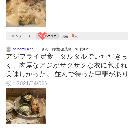
0
このクチコミに
現在：
人
shinemuscat6969
さん （女性/鹿児島市/40代/Lv.2）
アジフライ定食 タルタルでいただきま
く、肉厚なアジがサクサクな衣に包まれ
美味しかった。 並んで待った甲斐があ
載：2021/04/06）