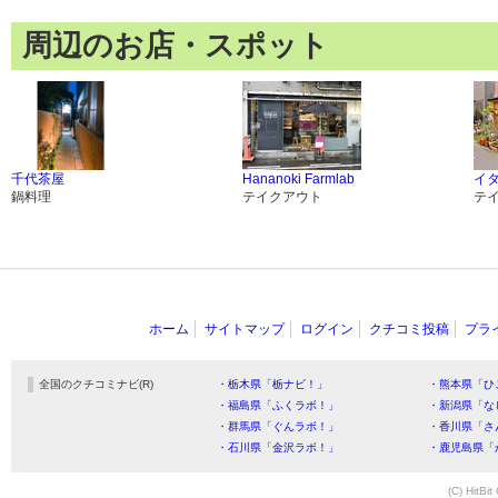
周辺のお店・スポット
千代茶屋
Hananoki Farmlab
イ
鍋料理
テイクアウト
テ
ホーム
サイトマップ
ログイン
クチコミ投稿
プラ
全国のクチコミナビ(R)
・栃木県「栃ナビ！」
・熊本県「ひ
・福島県「ふくラボ！」
・新潟県「な
・群馬県「ぐんラボ！」
・香川県「さ
・石川県「金沢ラボ！」
・鹿児島県「
(C) HitBit