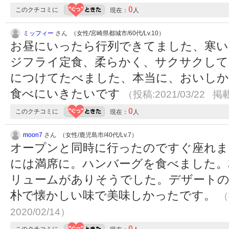
0
このクチコミに
現在：
人
ミッフィー
さん （女性/宮崎県都城市/60代/Lv.10）
お昼にいったら行列できてました、寒い
ジフライ定食、柔らかく、サクサクして
につけてたべました、本当に、おいしか
食べにいきたいです
（投稿:2021/03/22 掲載
0
このクチコミに
現在：
人
moon7
さん （女性/鹿児島市/40代/Lv.7）
オープンと同時に行ったのですぐ座れま
には満席に。ハンバーグを食べました。
リュームがありそうでした。デザートの
朴で懐かしい味で美味しかったです。
（
2020/02/14）
0