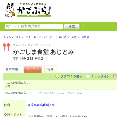
食べる
洋食
ステーキ・ハンバーグ
食べる
お酒
居酒屋
カゴシマショクドウ アジトミ
かごしま食堂 あじとみ
099-213-9412
基本情報
クチコミ
写真
クチコミを書く
チェックイン
じぶんのお気に入り:
メモ:
みんなのお気に入り:
行ってみたい！…
7人
ランチ…
3人
住所
鹿児島市名山町3-9
交通・アクセ
「市役所前」電停・バス停より徒歩約３分