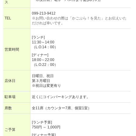
ス
099-213-9412
TEL
※お問い合わせの際は「かごぶら！を見た」とお伝えいた
だければ幸いです。
[ランチ]
11:30～14:00
（L.O.14：00）
営業時間
[ディナー]
18:00～22:00
（L.O.22：00）
日曜日、祝日
店休日
第３月曜日
※祝日は変更有り
駐車場
近くにコインパーキングあります。
席数
全11席（カウンター7席、個室1室）
[ランチ予算]
750円 ～ 1,000円
ご予算
[ディナー予算]