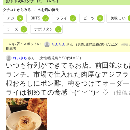
おすすめのクチコミ （
6
件）
クチコミからみる、このお店の特長
アジ
BIITS
フライ
ビーツ
美味しい
6
5
5
4
チーズ
ナポリタン
3
3
このお店・スポットの
たんたん
さん （男性/鹿児島市/30代/Lv.15）
(投稿：
推薦者
れいきち
さん （女性/鹿児島市/30代/Lv.23）
いつも行列ができてるお店。前回並ぶも
ランチ。市場で仕入れた肉厚なアジフラ
根おろしにポン酢、梅をつけてオーダー
ライは初めての食感╰(*´︶`*)╯♡
（投稿:2